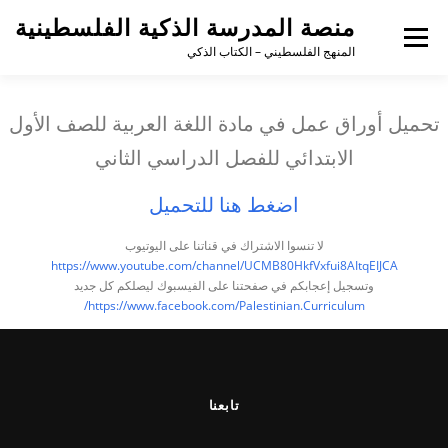
منصة المدرسة الذكية الفلسطينية
القائمة
المنهج الفلسطيني – الكتاب الذكي
تحميل أوراق عمل في مادة اللغة العربية للصف الأول
الابتدائي للفصل الدراسي الثاني
اضغط هنا للتحميل
لا تنسوا الاشتراك في قناتنا على اليوتيوب
https://www.youtube.com/channel/UCMB80HkfVxfui8AItqEIJCA
وتسجيل إعجابكم في صفحتنا على الفيسبوك ليصلكم كل جديد
https://www.facebook.com/Palestinian.Curriculum/
تابعنا