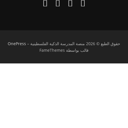
حقوق الطبع © 2026 منصة المدرسة الذكية الفلسطينية
–
OnePress
قالب بواسطة FameThemes
تسجيل الدخول
يجب أن تحتوي كلمة المرور على 8 أحرف على