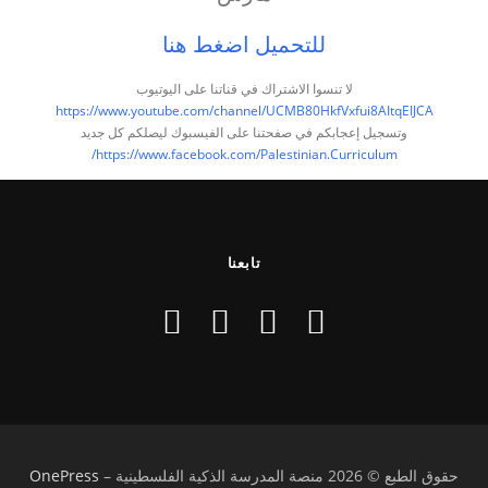
للتحميل اضغط هنا
لا تنسوا الاشتراك في قناتنا على اليوتيوب
https://www.youtube.com/channel/UCMB80HkfVxfui8AItqEIJCA
وتسجيل إعجابكم في صفحتنا على الفيسبوك ليصلكم كل جديد
https://www.facebook.com/Palestinian.Curriculum/
تابعنا
حقوق الطبع © 2026 منصة المدرسة الذكية الفلسطينية
–
OnePress