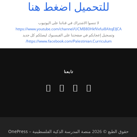
للتحميل اضغط هنا
لا تنسوا الاشتراك في قناتنا على اليوتيوب
https://www.youtube.com/channel/UCMB80HkfVxfui8AItqEIJCA
وتسجيل إعجابكم في صفحتنا على الفيسبوك ليصلكم كل جديد
https://www.facebook.com/Palestinian.Curriculum/
تابعنا
حقوق الطبع © 2026 منصة المدرسة الذكية الفلسطينية
–
OnePress