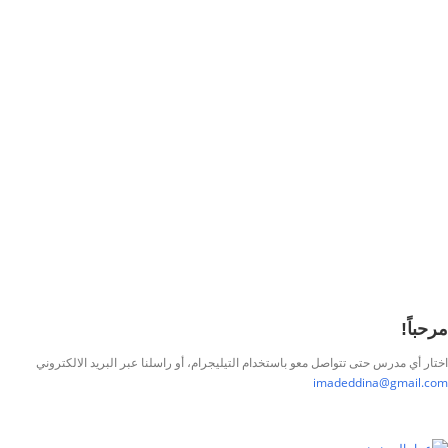
تذكر لي
تسجيل الدخول
التوقيع
استعادة كلمة المرور
إرسال رابط إعادة تعيين كلمة المرور
تم إرسال رابط إعادة تعيين كلمة المرور
إلى بريدك الإلكتروني
قريب
تم إرسال طلبك.
سنرسل لك بريدًا إلكترونيًا بمجرد الموافقة على طلبك.
اذهب إلى الملف
الشخصي
لا حساب؟
التوقيع
تسجيل الدخول
نسيت كلمة المرور؟
مرحباً!
اختار أي مدرس حتى تتواصل معو باستخدام التيليجرام، أو راسلنا عبر البريد الالكتروني
imadeddina@gmail.com