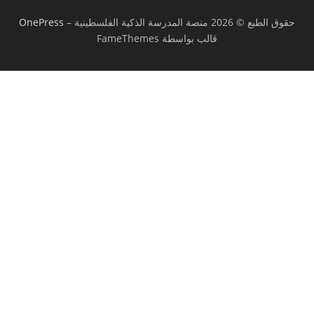
حقوق الطبع © 2026 منصة المدرسة الذكية الفلسطينية
–
OnePress
قالب بواسطة FameThemes
تسجيل الدخول
يجب أن تحتوي كلمة المرور على 8 أحرف على
الأقل من الأرقام والحروف، وتحتوي على حرف كبير واحد على الأقل
أريد التسجيل كمدرب