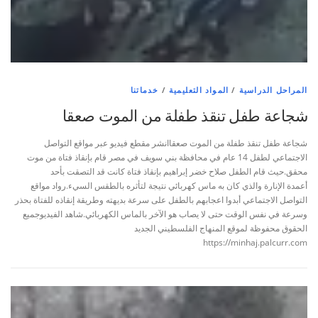
المراحل الدراسية
/
المواد التعليمية
/
خدماتنا
شجاعة طفل تنقذ طفلة من الموت صعقا
شجاعة طفل تنقذ طفلة من الموت صعقاانشر مقطع فيديو عبر مواقع التواصل
الاجتماعي لطفل 14 عام في محافظة بني سويف في مصر قام بإنقاذ فتاة من موت
محقق.حيث قام الطفل صلاح خضر إبراهيم بإنقاذ فتاة كانت قد التصقت بأحد
أعمدة الإنارة والذي كان به ماس كهربائي نتيجة لتأثره بالطقس السيء.رواد مواقع
التواصل الاجتماعي أبدوا اعجابهم بالطفل على سرعة بديهته وطريقة إنقاذه للفتاة بحذر
وسرعة في نفس الوقت حتى لا يصاب هو الآخر بالماس الكهربائي.شاهد الفيديوجميع
الحقوق محفوظة لموقع المنهاج الفلسطيني الجديد
https://minhaj.palcurr.com