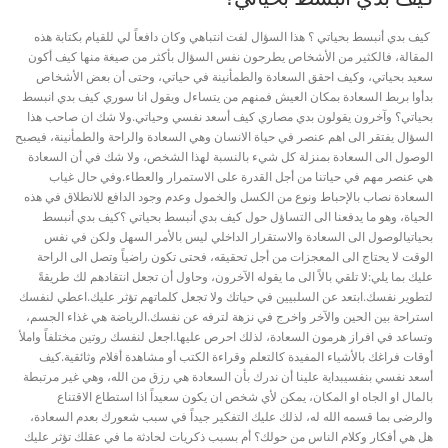
كيف بدي أنبسط بحياتي ؟ هذا السؤال لفت انتباهي وكان دافعاً لي للقيام بكتابة هذه
المقالة، فالكثير من الأشخاص يطرحون نفس السؤال بأكثر من صيغة منها كيف أكون
سعيد بحياتي، وكيف احقق السعادة والطمأنينة في حياتي، وحتى أن بعض الأشخاص
بدأوا بربط السعادة بمكان العيش فمنهم من يتساءل ويقول انا سوري كيف بدي انبسط
بحياتي؟ وآخرون يقولون بدي مصاري كيف أسعد نفسي وحياتي.ولا شك ان صاحب هذا
السؤال يفتقر الى اهم عنصر في حياة الانسان وهي السعادة والراحة والطمأنينة، فيصبح
الوصول الى السعادة بمنزلة كل شيء بالنسبة لهذا الشخص، ولا شك في أن السعادة
هي عنصر مهم في حياتنا من أجل القدرة على الاستمرار والعطاء.وفي حال غياب
السعادة نصاب بالإحباط ونوع من الكسل والخمول وعدم وجود الدافع للانطلاق في هذه
الحياة، وهو ما يدفعنا الى التساؤل حول كيف بدي أنبسط بحياتي ؟كيف بدي أنبسط
بحياتيالوصول الى السعادة والاستقرار الداخلي ليس بالأمر السهل ولكن في نفس
الوقت لا يحتاج الى المعجزات من أجل تحقيقه، فحتى تكون راضياً وتصل الى الراحة
عليك بما يلي:لا تلقي بالاً الى ما يقوله الآخرون، وحاول أن تجعل انتقادهم لك طريقةً
لتطوير نفسك.ابتعد عن السلبيين في حياتك ولا تجعل كلماتهم تؤثر عليك.اعطي لنفسك
استراحة بين الحين والآخر واخرج في نزهة لترفه عن نفسك.الرياضة هي غذاء الجسم،
وتساعد في افراز هرمون السعادة، لذلك احرص عليها.اجعل لنفسك روتين مختلفاً واملأ
أوقات فراغك بالأشياء المفيدة كالتعلم وقراءة الكتب أو مشاهدة أفلام وثائقية.كيف
أسعد نفسي بنفسيبداية علينا أن ندرك بأن السعادة هي رزق من الله، وهي غير مرتبطة
بالمال او الجاه او المكان، يمكن لأي شخص ان يكون سعيداً اذا استطاع الاقتناع
والرضى بما قسمه الله له، لذلك عليك التفكير جيداً في سبب شعورك بعدم السعادة،
هل هي أفكار وكلام الناس من حولك؟ أم بسبب ذكريات لحادثة ما في عقلك تؤثر عليك