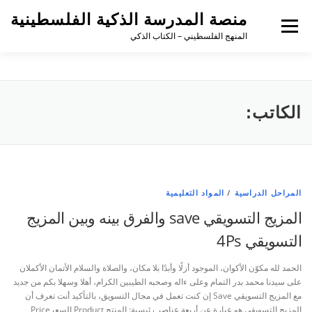
منصة المدرسة الذكية الفلسطينية
القائمة
المنهج الفلسطيني – الكتاب الذكي
الكاتب:
المراحل الدراسية
/
المواد التعليمية
المزيج التسويقي save والفرق بينه وبين المزيج
التسويقي 4Ps
الحمد لله مكوّن الأكوان، الموجود أزلًا وأبدًا بلا مكان، والصلاة والسلام الأتمان الأكملان
على سيدنا محمد بدر التمام وعلى ءاله وصحبه الطيبين الكرام، أهلا وسهلا بكم من جديد
مع المزيج التسويقي Save إن كنت تعمل في مجال التسويق، بالتأكيد أنت تعرف أن
المزيج التسويقي هو عبارة عن أربعة عناصر رئيسية: المنتج Product السعرPrice