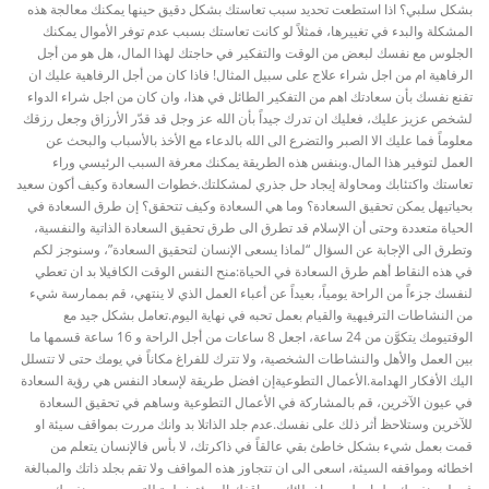
بشكل سلبي؟ اذا استطعت تحديد سبب تعاستك بشكل دقيق حينها يمكنك معالجة هذه
المشكلة والبدء في تغييرها، فمثلاً لو كانت تعاستك بسبب عدم توفر الأموال يمكنك
الجلوس مع نفسك لبعض من الوقت والتفكير في حاجتك لهذا المال، هل هو من أجل
الرفاهية ام من اجل شراء علاج على سبيل المثال! فاذا كان من أجل الرفاهية عليك ان
تقنع نفسك بأن سعادتك اهم من التفكير الطائل في هذا، وان كان من اجل شراء الدواء
لشخص عزيز عليك، فعليك ان تدرك جيداً بأن الله عز وجل قد قدّر الأرزاق وجعل رزقك
معلوماً فما عليك الا الصبر والتضرع الى الله بالدعاء مع الأخذ بالأسباب والبحث عن
العمل لتوفير هذا المال.وبنفس هذه الطريقة يمكنك معرفة السبب الرئيسي وراء
تعاستك واكتئابك ومحاولة إيجاد حل جذري لمشكلتك.خطوات السعادة وكيف أكون سعيد
بحياتيهل يمكن تحقيق السعادة؟ وما هي السعادة وكيف تتحقق؟ إن طرق السعادة في
الحياة متعددة وحتى أن الإسلام قد تطرق الى طرق تحقيق السعادة الذاتية والنفسية،
وتطرق الى الإجابة عن السؤال “لماذا يسعى الإنسان لتحقيق السعادة”، وسنوجز لكم
في هذه النقاط أهم طرق السعادة في الحياة:منح النفس الوقت الكافيلا بد ان تعطي
لنفسك جزءاً من الراحة يومياً، بعيداً عن أعباء العمل الذي لا ينتهي، قم بممارسة شيء
من النشاطات الترفيهية والقيام بعمل تحبه في نهاية اليوم.تعامل بشكل جيد مع
الوقتيومك يتكوَّن من 24 ساعة، اجعل 8 ساعات من أجل الراحة و 16 ساعة قسمها ما
بين العمل والأهل والنشاطات الشخصية، ولا تترك للفراغ مكاناً في يومك حتى لا تتسلل
اليك الأفكار الهدامة.الأعمال التطوعيةإن افضل طريقة لإسعاد النفس هي رؤية السعادة
في عيون الآخرين، قم بالمشاركة في الأعمال التطوعية وساهم في تحقيق السعادة
للآخرين وستلاحظ أثر ذلك على نفسك.عدم جلد الذاتلا بد وانك مررت بمواقف سيئة او
قمت بعمل شيء بشكل خاطئ بقي عالقاً في ذاكرتك، لا بأس فالإنسان يتعلم من
اخطائه ومواقفه السيئة، اسعى الى ان تتجاوز هذه المواقف ولا تقم بجلد ذاتك والمبالغة