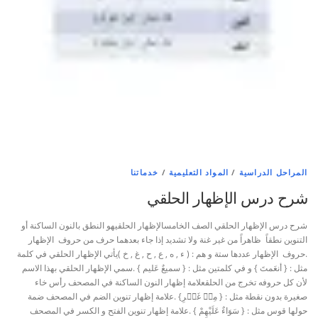
المراحل الدراسية
/
المواد التعليمية
/
خدماتنا
شرح درس الإظهار الحلقي
شرح درس الإظهار الحلقي الصف الخامسالإظهار الحلقيهو النطق بالنون الساكنة أو
التنوين نطقاً ظاهراً من غير غنة ولا تشديد إذا جاء بعدهما حرف من حروف الإظهار
.حروف الإظهار عددها ستة و هم : ( ء , ه , ع , ح , غ , خ )يأتي الإظهار الحلقي في كلمة
مثل : { أنعَمتَ } و في كلمتين مثل : { سميعٌ عَليم } .سمي الإظهار الحلقي بهذا الاسم
لأن كل حروفه تخرج من الحلقعلامة إظهار النون الساكنة في المصحف رأس خاء
صغيرة بدون نقطة مثل : { مِنۡ غَيۡرِ} .علامة إظهار تنوين الضم في المصحف ضمة
حولها قوس مثل : { سَوَاءٌ عَلَيْهِمْ } .علامة إظهار تنوين الفتح و الكسر في المصحف