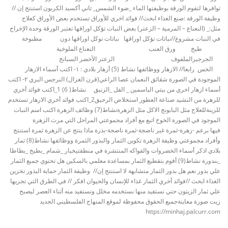
توافرها لتقوم الورقة بوظيفتها الماء _ضوء الشمس_ ثاني أكسيد الكربون استنتج إن //
وظيفة الورقة :صنع الغذاء ابحث// فوائد اخري للأوراق تستخدم بعض الأوراق كعلاج
مثل:_ (النعناع – المرمية – الزعتر) بعض النبات تؤكل اوراقها تعتبر الورقة وحدة الإخراج
في النبات مشروع//نباتات تؤكل اوراقها نباتات توكل اوراقها دون مطبوخة
طبخ ورق العنب النعناع الملوخية
الجرجيرالملفوف الزعتر الأخضر السبانخ
الخس رابعا// الازهار ووظائفها نشاط (5) أزهار بلادي : ١- اكتب أسماء الازهار
الموجودة في الصورة شقائق النعمان عصا الراعي(قرن الغزال) النرجس البري ٢- اكتب
أسماء ازهار اخري من بيتي الياسمين _ الفل _الزنبق نشاط( 6) 1_اكتب فوائد أخري
للزهرة من النشيد صناعة العطور استخلاص الرحيق2_اكتب فوائد أخري الازهار تستخدم
للزينةللعلاج مثل البابونج الاكل مثل الزهرةنشاط(7) وظائف الزهرة اكتب اسم النبات
الموجود في الصورة الخوخ اتبع مع أفراد مجموعتي المراحل التي مرت الزهرة
فيها برعم -زهرة-ثمرة غير ناضجة-ثمرة ناضجة-بذرة ماذا ينتج عن الزهرة ثمرة استنتج
وأفراد مجموعتي وظيفة الزهرة تكوين الثمار والبذور الثمرة ووظائفها نشاط(8) ثمار
بلادي اذكر أسماء الخضروات والفواكه المنتشرة في منطقتيخيار _شمام _بطيخ _بطاطا
_بندورة نشاط(9) أقوم بتقطيع الثمار بمساعدة معلمي بالسكين هل تحتوي جميع الثمار
علي بذور نعم هل بذور الثمار متشابهة لا استنتج إن// وظيفة الثمار حماية البذور تخزين
الغذاء ابحث //فوائد أخري الثمار غذاء للإنسان والحيوان افكر // في الطرق التي تجريها
علي ثمار الزيتون حتي نستفيد منها نستخدمه مخلل ونستفيد منه أثناء العصر ليصبح
زيت صورة معاينةجميع الحقوق محفوظة لموقع المنهاج الفلسطيني الجديد
https://minhaj.palcurr.com