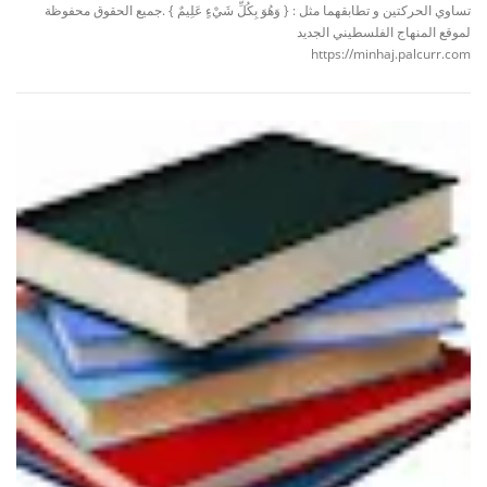
تساوي الحركتين و تطابقهما مثل : { وَهُوَ بِكُلِّ شَيْءٍ عَلِيمٌ } .جميع الحقوق محفوظة
لموقع المنهاج الفلسطيني الجديد
https://minhaj.palcurr.com