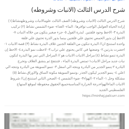
شرح الدرس الثالث (الانبات وشروطه)
شرح الدرس الثالث (الانبات وشروطه) الصف الثالث علومالانبات وشروطهنشاط(١)
إرادة الحياة العوامل الواجب توافرها : الماء- الغذاء- ضوء الشمس نشاط (٢) تركيب
البذرة ٣- الاحظ وجود فلقتين لبذرة الفول ٥- جزء صغير يتكون من خلاله النبات ٧-
الاحظ إن بذور الحمص تحتوي علي فلقتين بينما بذور الذرة تحتوي علي فلقة
واحدة استنتج ان// البذرة تتكون من:الفلقة الجنين غلاف البذرة نشاط (٣) قصة الانبات ١-
احضرت بذرتين.٢- وضعتها في كاس يحتوي علي تراب.٣- لاحظت نمو البذرة.٤- الاحظ إن
البذرة تنمو.نشاط (٤) مراحل الانبات الانبات هو // المراحل التي تمر بها البذرة لتكون
نبات جديد مراحل الانبات١-تمتص البذرة الماء ، فتنتفخ ثم ينشق الغلاف وتخرج
البادرة ٢-ينمو الجدير من البادرة ويتجه الي اسفل ٣- تنمو السويقة من البادرة وتتجه الي
اعلي ٤- ينمو الجدير ليكون الجذر ،وتنمو السويقة مكونة الساق والاوراق.نشاط (٥)
مشكلة وحل ١- الماء ٢- الهواء٣- ضوء الشمس ٤- الصحن الثاني استنتج إن// شروط
الانبات الماءالهواءدرجة الحرارة المناسبةجميع الحقوق محفوظة لموقع المنهاج
الفلسطيني الجديد
https://minhaj.palcurr.com