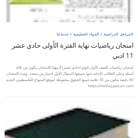
المراحل الدراسية
/
المواد التعليمية
/
خدماتنا
امتحان رياضيات نهاية الفترة الأولى حادي عشر
11 ادبي
امتحان رياضيات للصف الأول ثانوي (حادي عشر) أدبيهذا الامتحان يتكون من ثلاثة
أسئلة وعلى الطالب الإجابة عنها جميعها.السؤال الأول اختيار من متعدد، ومدة الامتحان
40 دقيقة يتكون من 30 علامة.جميع الحقوق محفوظة لموقع المنهاج الفلسطيني الجديد
https://minhaj.palcurr.com