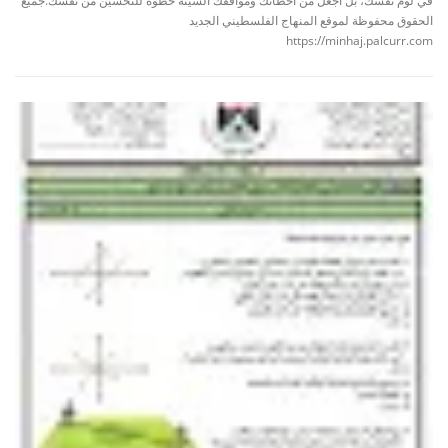
في لوم نفسك، بل اجعل من اخطائك ومواقفك السيئة خطوة للتحسين من نفسك.جميع
الحقوق محفوظة لموقع المنهاج الفلسطيني الجديد
https://minhaj.palcurr.com