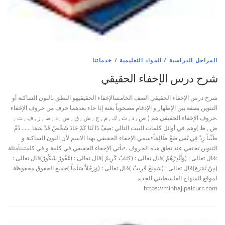
المراحل الدراسية
/
المواد التعليمية
/
خدماتنا
شرح درس الإخفاء الحقيقي
شرح درس الإخفاء الحقيقي الصف الخامسالإخفاء الحقيقيهو النطق بالنون الساكنة أو
التنوين بصفة بين الإظهار و الإدغام مصحوباً بغنة إذا جاء بعدهما حرف من حروف الإخفاء
.حروف الإخفاء الحقيقي هم ( ص , ذ , ث , ك , م , ج , ش , ق , س , د , ط , ز , ف , ت ,
ض , ظ )وهم في أوائل كلمات البيت التالي :صِفْ ذَا ثَنَا كَمْ جَادَ شَخْصٌ قَدْ سَمَا …… دُمْ
َطَيِّباً زِدْ فِي تُقى ضَعْ ظَالِمَاً•سمي الإخفاء الحقيقي بهذا الاسم لأن النون الساكنة و
التنوين تختفي عند نطق هذه الحروف .•يأتي الإخفاء الحقيقي في كلمة و في كلمتينأمثلة
:قال تعالى : (وَأَنْذِرْهُمْ )قال تعالى : (كِتَابٌ كَرِيمٌ )قال تعالى : (غَفُورٌ شَكُورٌ)قال تعالى :
(مِنْ ثَمَرَةٍ)قال تعالى : (سَمِيعٌ قَرِيبٌ )قال تعالى : (وَرَجُلاً سَلَماً )جميع الحقوق محفوظة
لموقع المنهاج الفلسطيني الجديد
https://minhaj.palcurr.com