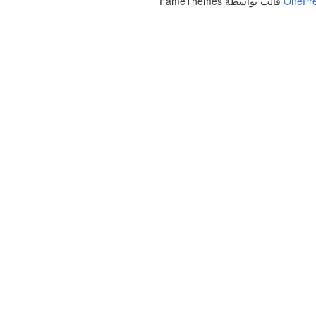
OnePr
قالب بواسطة FameThemes
إلى الملف الشخصي