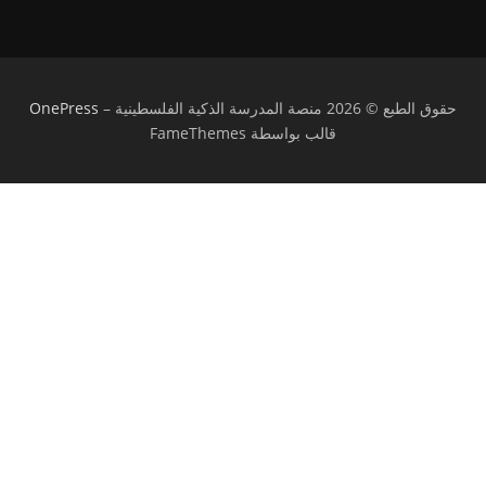
حقوق الطبع © 2026 منصة المدرسة الذكية الفلسطينية
–
OnePress
قالب بواسطة FameThemes
تسجيل الدخول
يجب أن تحتوي كلمة المرور على 8 أحرف على
الأقل من الأرقام والحروف، وتحتوي على حرف كبير واحد على الأقل