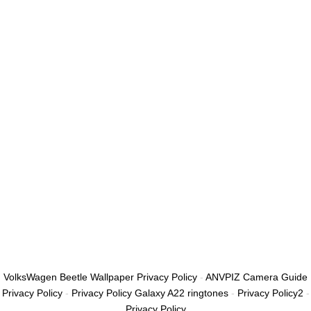
أريد التسجيل كمدرب
تذكر لي
تسجيل الدخول
التوقيع
استعادة كلمة المرور
إرسال رابط إعادة تعيين كلمة المرور
تم إرسال رابط إعادة تعيين كلمة المرور
إلى بريدك الإلكتروني
قريب
تم إرسال طلبك.
سنرسل لك بريدًا إلكترونيًا بمجرد الموافقة على طلبك.
اذهب إلى الملف
الشخصي
لا حساب؟
التوقيع
تسجيل الدخول
نسيت كلمة المرور؟
VolksWagen Beetle Wallpaper Privacy Policy
-
ANVPIZ Camera Guide
Privacy Policy
-
Privacy Policy Galaxy A22 ringtones
-
Privacy Policy2
-
Privacy Policy