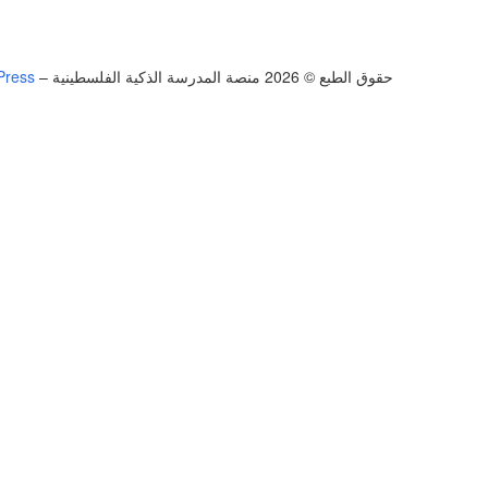
حقوق الطبع © 2026 منصة المدرسة الذكية الفلسطينية
–
Press
تسجيل الدخول
يجب أن تحتوي كلمة المرور على 8 أحرف على الأقل من الأرقام والحروف، وتحتوي على حرف كبير واحد على الأقل
أريد التسجيل كمدرب
تذكر لي
تسجيل الدخول
التوقيع
استعادة كلمة المرور