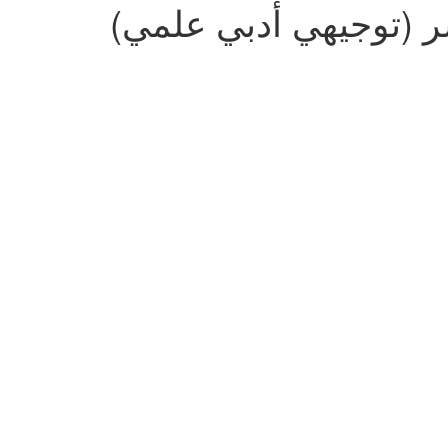
شر (توجيهي أدبي علمي)