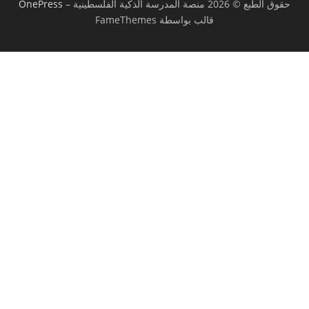
حقوق الطبع © 2026 منصة المدرسة الذكية الفلسطينية
–
OnePress
قالب بواسطة FameThemes
تسجيل الدخول
يجب أن تحتوي كلمة المرور على 8 أحرف على
الأقل من الأرقام والحروف، وتحتوي على حرف كبير واحد على الأقل
أريد التسجيل كمدرب