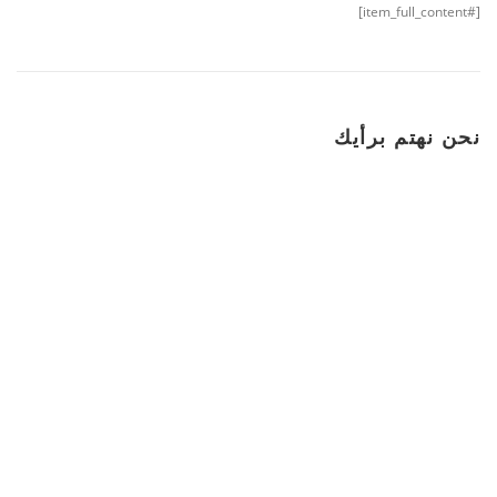
[#item_full_content]
نحن نهتم برأيك