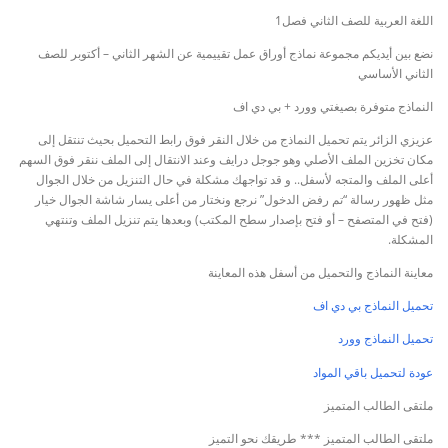
اللغة العربية للصف الثاني فصل1
نضع بين أيديكم مجموعة نماذج أوراق عمل تقييمية عن الشهر الثاني – أكتوبر للصف
الثاني الأساسي
النماذج متوفرة بصيغتي وورد + بي دي اف
عزيزي الزائر يتم تحميل النماذج من خلال النقر فوق رابط التحميل بحيث تنتقل إلى
مكان تخزين الملف الأصلي وهو جوجل درايف وعند الانتقال إلى الملف ننقر فوق السهم
أعلى الملف والمتجه لأسفل.. و قد تواجهك مشكلة في حال التنزيل من خلال الجوال
مثل ظهور رسالة “تم رفض الدخول” نرجع ونختار من أعلى يسار شاشة الجوال خيار
(فتح في المتصفح – أو فتح بإصدار سطح المكتب) وبعدها يتم تنزيل الملف وتنتهي
المشكلة.
معاينة النماذج والتحميل من أسفل هذه المعاينة
تحميل النماذج بي دي اف
تحميل النماذج وورد
عودة لتحميل باقي المواد
ملتقى الطالب المتميز
ملتقى الطالب المتميز *** طريقك نحو التميز