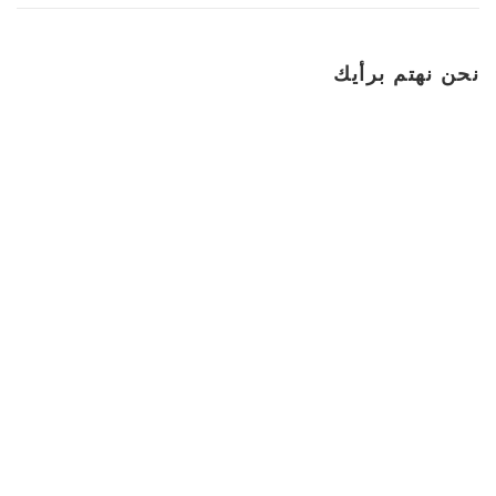
نحن نهتم برأيك