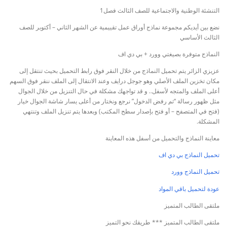
التنشئة الوطنية والاجتماعية للصف الثالث فصل1
نضع بين أيديكم مجموعة نماذج أوراق عمل تقييمية عن الشهر الثاني – أكتوبر للصف
الثالث الأساسي
النماذج متوفرة بصيغتي وورد + بي دي اف
عزيزي الزائر يتم تحميل النماذج من خلال النقر فوق رابط التحميل بحيث تنتقل إلى
مكان تخزين الملف الأصلي وهو جوجل درايف وعند الانتقال إلى الملف ننقر فوق السهم
أعلى الملف والمتجه لأسفل.. و قد تواجهك مشكلة في حال التنزيل من خلال الجوال
مثل ظهور رسالة “تم رفض الدخول” نرجع ونختار من أعلى يسار شاشة الجوال خيار
(فتح في المتصفح – أو فتح بإصدار سطح المكتب) وبعدها يتم تنزيل الملف وتنتهي
المشكلة.
معاينة النماذج والتحميل من أسفل هذه المعاينة
تحميل النماذج بي دي اف
تحميل النماذج وورد
عودة لتحميل باقي المواد
ملتقى الطالب المتميز
ملتقى الطالب المتميز *** طريقك نحو التميز