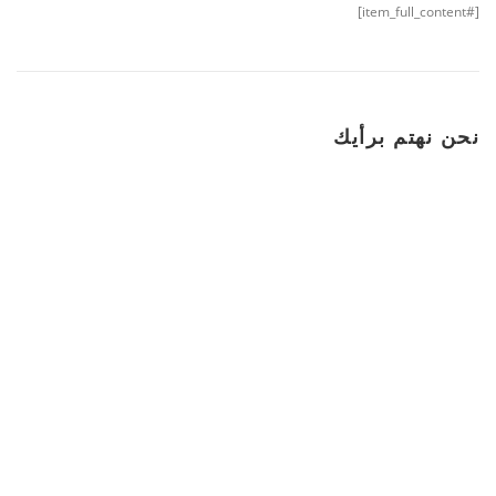
[#item_full_content]
نحن نهتم برأيك