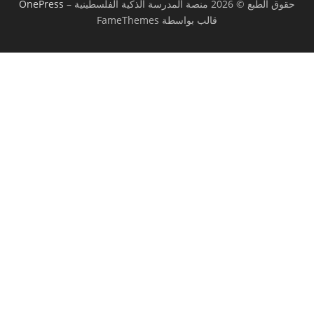
حقوق الطبع © 2026 منصة المدرسة الذكية الفلسطينية
–
OnePress
قالب بواسطة FameThemes
تسجيل الدخول
يجب أن تحتوي كلمة المرور على 8 أحرف على
الأقل من الأرقام والحروف، وتحتوي على حرف كبير واحد على الأقل
أريد التسجيل كمدرب