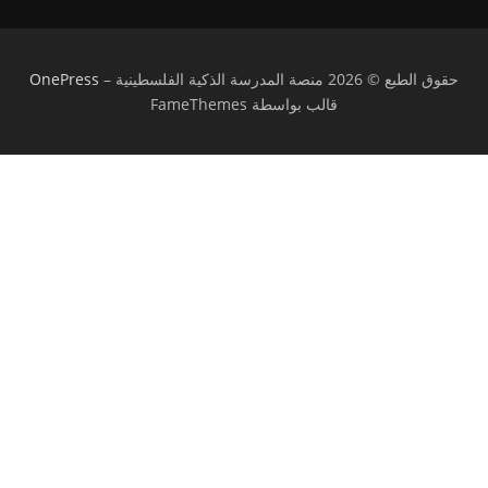
حقوق الطبع © 2026 منصة المدرسة الذكية الفلسطينية
–
OnePress
قالب بواسطة FameThemes
تسجيل الدخول
يجب أن تحتوي كلمة المرور على 8 أحرف على
الأقل من الأرقام والحروف، وتحتوي على حرف كبير واحد على الأقل