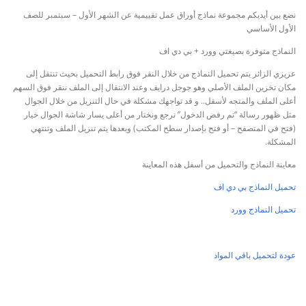
نضع بين أيديكم مجموعة نماذج أوراق عمل تقييمية عن الشهر الأول – سبتمبر للصف
الأول الأساسي
النماذج متوفرة بصيغتي وورد + بي دي اف
عزيزي الزائر يتم تحميل النماذج من خلال النقر فوق رابط التحميل بحيث تنتقل إلى
مكان تخزين الملف الأصلي وهو جوجل درايف وعند الانتقال إلى الملف ننقر فوق السهم
أعلى الملف والمتجه لأسفل.. و قد تواجهك مشكلة في حال التنزيل من خلال الجوال
مثل ظهور رسالة “تم رفض الدخول” نرجع ونختار من أعلى يسار شاشة الجوال خيار
(فتح في المتصفح – أو فتح بإصدار سطح المكتب) وبعدها يتم تنزيل الملف وتنتهي
المشكلة.
معاينة النماذج والتحميل من أسفل هذه المعاينة
تحميل النماذج بي دي اف
تحميل النماذج وورد
عودة لتحميل باقي المواد