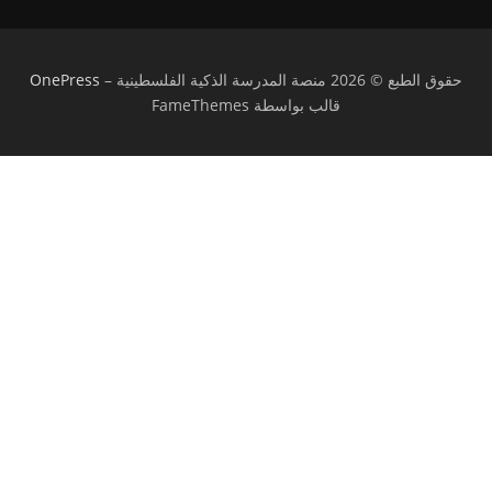
حقوق الطبع © 2026 منصة المدرسة الذكية الفلسطينية
–
OnePress
قالب بواسطة FameThemes
تسجيل الدخول
يجب أن تحتوي كلمة المرور على 8 أحرف على
الأقل من الأرقام والحروف، وتحتوي على حرف كبير واحد على الأقل