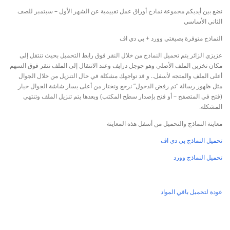
نضع بين أيديكم مجموعة نماذج أوراق عمل تقييمية عن الشهر الأول – سبتمبر للصف
الثاني الأساسي
النماذج متوفرة بصيغتي وورد + بي دي اف
عزيزي الزائر يتم تحميل النماذج من خلال النقر فوق رابط التحميل بحيث تنتقل إلى
مكان تخزين الملف الأصلي وهو جوجل درايف وعند الانتقال إلى الملف ننقر فوق السهم
أعلى الملف والمتجه لأسفل.. و قد تواجهك مشكلة في حال التنزيل من خلال الجوال
مثل ظهور رسالة “تم رفض الدخول” نرجع ونختار من أعلى يسار شاشة الجوال خيار
(فتح في المتصفح – أو فتح بإصدار سطح المكتب) وبعدها يتم تنزيل الملف وتنتهي
المشكلة.
معاينة النماذج والتحميل من أسفل هذه المعاينة
تحميل النماذج بي دي اف
تحميل النماذج وورد
عودة لتحميل باقي المواد