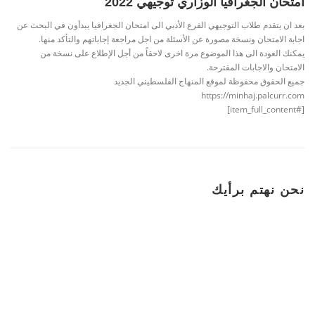
امتحان الجغرافيا الوزاري توجيهي 2022
بعد ان يتقدم طلاب التوجيهي الفرع الأدبي الى امتحان الجغرافيا يبدأون في البحث عن
اجابة الامتحان ونسخة مصورة عن الأسئلة من اجل مراجعة إجاباتهم والتأكد منها.
يمكنك العودة الى هذا الموضوع مرة اخرى لاحقاً من أجل الإطلاع على نسخة من
الامتحان والاجابات المقترحة.
جميع الحقوق محفوظة لموقع المنهاج الفلسطيني الجديد
https://minhaj.palcurr.com
[#item_full_content]
نحن نهتم برأيك