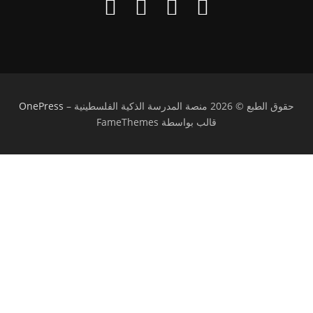
حقوق الطبع © 2026 منصة المدرسة الذكية الفلسطينية
–
OnePress
قالب بواسطة FameThemes
تسجيل الدخول
يجب أن تحتوي كلمة المرور على 8 أحرف على