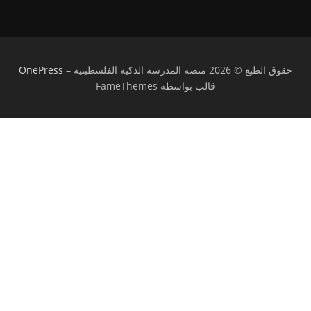
حقوق الطبع © 2026 منصة المدرسة الذكية الفلسطينية
–
OnePress
قالب بواسطة FameThemes
تسجيل الدخول
يجب أن تحتوي كلمة المرور على 8 أحرف على
الأقل من الأرقام والحروف، وتحتوي على حرف كبير واحد على الأقل