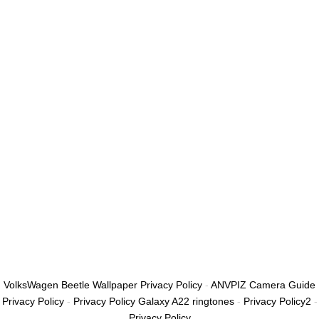
أريد التسجيل كمدرب
تذكر لي
تسجيل الدخول
التوقيع
استعادة كلمة المرور
إرسال رابط إعادة تعيين كلمة المرور
تم إرسال رابط إعادة تعيين كلمة المرور
إلى بريدك الإلكتروني
قريب
تم إرسال طلبك.
سنرسل لك بريدًا إلكترونيًا بمجرد الموافقة على طلبك.
اذهب إلى الملف
الشخصي
لا حساب؟
التوقيع
تسجيل الدخول
نسيت كلمة المرور؟
VolksWagen Beetle Wallpaper Privacy Policy
-
ANVPIZ Camera Guide
Privacy Policy
-
Privacy Policy Galaxy A22 ringtones
-
Privacy Policy2
-
Privacy Policy