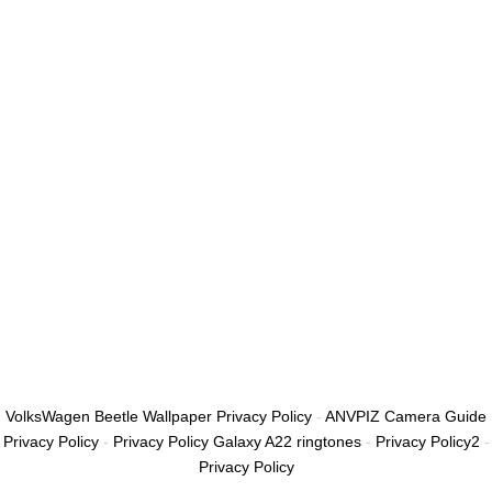
أريد التسجيل كمدرب
تذكر لي
تسجيل الدخول
التوقيع
استعادة كلمة المرور
إرسال رابط إعادة تعيين كلمة المرور
تم إرسال رابط إعادة تعيين كلمة المرور
إلى بريدك الإلكتروني
قريب
تم إرسال طلبك.
سنرسل لك بريدًا إلكترونيًا بمجرد الموافقة على طلبك.
اذهب إلى الملف
الشخصي
لا حساب؟
التوقيع
تسجيل الدخول
نسيت كلمة المرور؟
VolksWagen Beetle Wallpaper Privacy Policy
-
ANVPIZ Camera Guide
Privacy Policy
-
Privacy Policy Galaxy A22 ringtones
-
Privacy Policy2
-
Privacy Policy