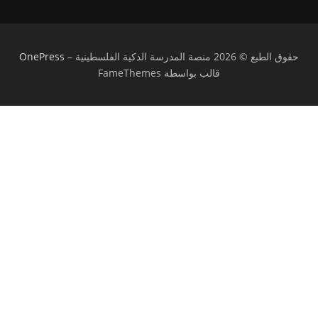
حقوق الطبع © 2026 منصة المدرسة الذكية الفلسطينية
–
OnePress
قالب بواسطة FameThemes
تسجيل الدخول
يجب أن تحتوي كلمة المرور على 8 أحرف على
الأقل من الأرقام والحروف، وتحتوي على حرف كبير واحد على الأقل