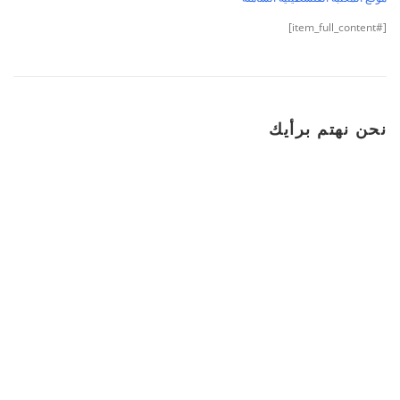
[#item_full_content]
نحن نهتم برأيك