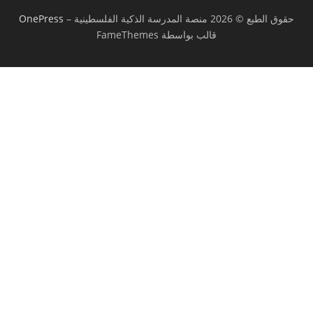
حقوق الطبع © 2026 منصة المدرسة الذكية الفلسطينية
–
OnePress
قالب بواسطة FameThemes
تسجيل الدخول
يجب أن تحتوي كلمة المرور على 8 أحرف على
الأقل من الأرقام والحروف، وتحتوي على حرف كبير واحد على الأقل
أريد التسجيل كمدرب