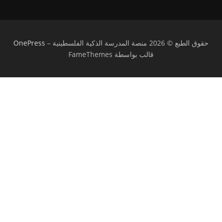
حقوق الطبع © 2026 منصة المدرسة الذكية الفلسطينية
–
OnePress
قالب بواسطة FameThemes
تسجيل الدخول
يجب أن تحتوي كلمة المرور على 8 أحرف على
الأقل من الأرقام والحروف، وتحتوي على حرف كبير واحد على الأقل