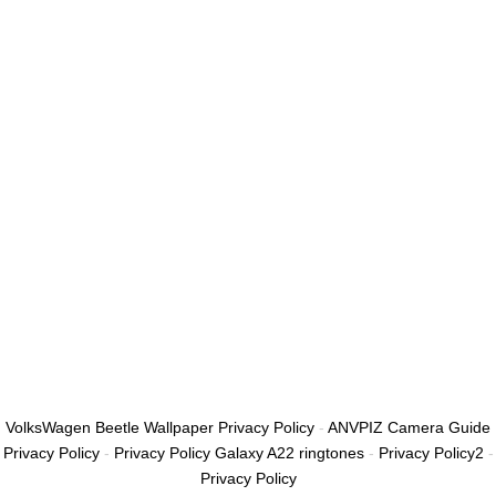
أريد التسجيل كمدرب
تذكر لي
تسجيل الدخول
التوقيع
استعادة كلمة المرور
إرسال رابط إعادة تعيين كلمة المرور
تم إرسال رابط إعادة تعيين كلمة المرور
إلى بريدك الإلكتروني
قريب
تم إرسال طلبك.
سنرسل لك بريدًا إلكترونيًا بمجرد الموافقة على طلبك.
اذهب إلى الملف
الشخصي
لا حساب؟
التوقيع
تسجيل الدخول
نسيت كلمة المرور؟
VolksWagen Beetle Wallpaper Privacy Policy
-
ANVPIZ Camera Guide
Privacy Policy
-
Privacy Policy Galaxy A22 ringtones
-
Privacy Policy2
-
Privacy Policy