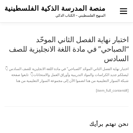
منصة المدرسة الذكية الفلسطينية
القائمة
المنهج الفلسطيني – الكتاب الذكي
اختبار نهاية الفصل الثاني الموحّد
“الصباحي” في مادة اللغة الانجليزية للصف
السادس
اختبار نهاية الفصل الثاني الموحّد “الصباحي” في مادة اللغة الانجليزية للصف السادس 👇
ليصلكم جديد الكراسات والمواد التدريبية وأوراق العمل والامتحانات👇 تابعوا صفحة
شبكة السوار التعليمية من هنا انضموا الآن إلى مجموعة السوار التعليمية من هنا
[#item_full_content]
نحن نهتم برأيك