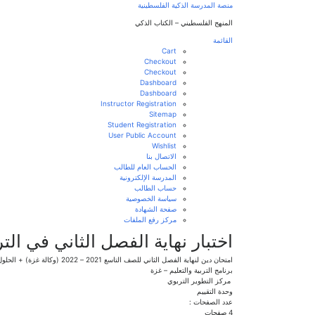
منصة المدرسة الذكية الفلسطينية
المنهج الفلسطيني – الكتاب الذكي
القائمة
Cart
Checkout
Checkout
Dashboard
Dashboard
Instructor Registration
Sitemap
Student Registration
User Public Account
Wishlist
الاتصال بنا
الحساب العام للطالب
المدرسة الإلكترونية
حساب الطالب
سياسة الخصوصية
صفحة الشهادة
مركز رفع الملفات
اختبار نهاية الفصل الثاني في التربية الإسلامية للص
امتحان دين لنهاية الفصل الثاني للصف التاسع 2021 – 2022 (وكالة غزة) + الحلول
برنامج التربية والتعليم – غزة
مركز التطوير التربوي
وحدة التقييم
عدد الصفحات :
4 صفحات