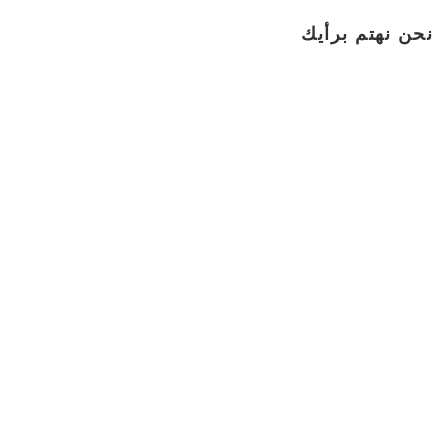
نحن نهتم برأيك