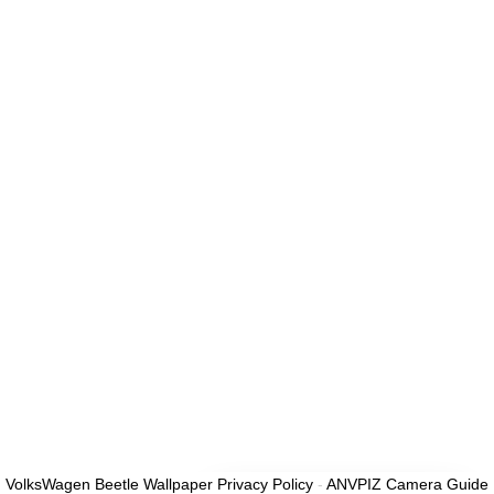
الأقل من الأرقام والحروف، وتحتوي على حرف كبير واحد على الأقل
أريد التسجيل كمدرب
تذكر لي
تسجيل الدخول
التوقيع
استعادة كلمة المرور
إرسال رابط إعادة تعيين كلمة المرور
تم إرسال رابط إعادة تعيين كلمة المرور
إلى بريدك الإلكتروني
قريب
تم إرسال طلبك.
سنرسل لك بريدًا إلكترونيًا بمجرد الموافقة على طلبك.
اذهب إلى الملف
الشخصي
لا حساب؟
التوقيع
تسجيل الدخول
نسيت كلمة المرور؟
VolksWagen Beetle Wallpaper Privacy Policy
-
ANVPIZ Camera Guide