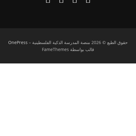
حقوق الطبع © 2026 منصة المدرسة الذكية الفلسطينية
–
OnePress
قالب بواسطة FameThemes
تسجيل الدخول
يجب أن تحتوي كلمة المرور على 8 أحرف على