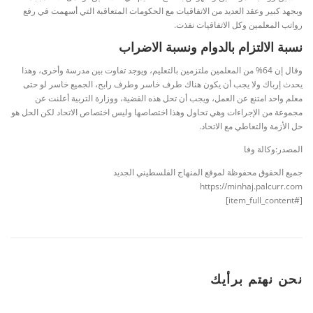
وبجهد كبير وعقد العديد من الاتفاقيات مع الحكومات المتعاقبة التي أسهمت في رفع
رواتب المعلمين وكل الاتفاقيات نفذت.
نسبة الالتزام بالدوام ونسبة الاضراب
وقال إن 64% من المعلمين ملتزمين بالتعليم، ويوجد تفاوت بين مدرسة وأخرى، وهذا
يحدث إرباك ولا يجب أن يكون هناك طرف خاسر وطرف رابح، الجميع خاسر لو حتى
معلم واحد امتنع عن العمل، ويجب أن تحل هذه القضية، ووزارة التربية أعلنت عن
مجموعة من الإجراءات وهي تحاول وهذا اختصاصها وليس اختصاص الاتحاد لكن الحل هو
حل الأزمة والتعاطي مع الاتحاد.
المصدر:وكالة وفا
جميع الحقوق محفوظة لموقع المنهاج الفلسطيني الجديد
https://minhaj.palcurr.com
[#item_full_content]
نحن نهتم برأيك