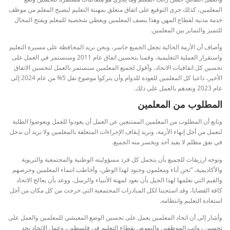
المعلمين، كذلك جرى التوقيع على اتفاق متعلق بمهننة التعليم ليصبح المعلم من موظف
خدمة مدنية لقطاع المهن وهذا ينصف المعلمين ويعطي شخصية للمعلم ويفتح المجال
للتميز والتمايز بين المعلمين.
وأضاف أن الأزمة الحالية تجعل الجميع خاسر، ونحن نريد المحافظة على مسيرة التعليم
واستقرار العملية التعليمية، وقمنا بتحسين اتفاق عام 2011 وسنستمر في العمل على
تحسين كل اتفاقيات الاتحاد، وأقول لجميع المعلمين سنستمر بالعمل لتحسين الاتفاق
الأخير، داعيا كل المعلمين للعودة للدوام وأن يتركوا موضوع نقل 5% من عام 2024 إلى
عام 2023 ونعدهم بالعمل على ذلك.
المطلوب من المعلمين
وتابع أن المطلوب من المعلمين الممتنعين عن العمل أن يعودوا للعمل ويعوضوا الطلبة
لنعمل من أجل إنهاء الأزمة، ونريد إيقاف الإجراءات المتعلقة بالمعلمين ولا نريد أن ندخل
في نفق مظلم لا يفيد أحد ويخسر منه الجميع.
وتوجه ارزيقات للجميع بأن يتحمل كل فرد مسؤوليته الوطنية والمجتمعية والتربوية
والأكاديمية، “نحن آباء ومعلمون وجنود لهذا الوطن، وأخاطب انتماء المعلمين وحرصهم
والقيم التي نعلمها لهذا الجيل بأن نعود لمهنة الأنبياء والرسل، ووعد بأن يعالج الاتحاد
كافة القضايا، وقد استجبنا لكل المبادرات المجتمعية التي خرجت من كل مكان من أجل
استعادة التعليم وانتظامه.
وأشار إلى أن اتحاد المعلمين يعمل على تحسين الوضع المعيشي للمعلمين والعمل على
تحسين رواتب الموظفين والنهوض بقطاع التعليم في فلسطين، وعمل الاتحاد بجد