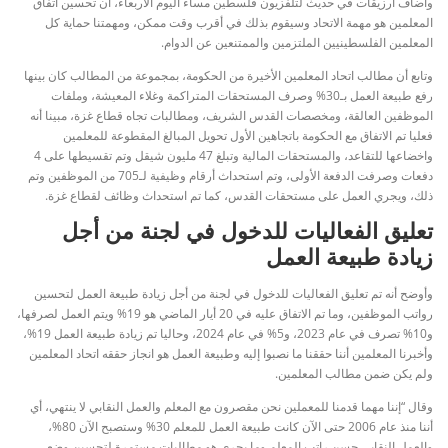
وأضاف ارزيقات في حديث لتلفزيون فلسطين مساء اليوم الأربعاء، أن تحسين اتفاق
المعلمين هو مهمة الاتحاد وسيقوم بذلك في أقرب وقت ممكن، ومهمتنا حماية كل
المعلمين الفلسطينيين الملتزمين والممتنعين عن الدوام.
وتابع أن مطالب اتحاد المعلمين الأخيرة من الحكومة، بمجموعة من المطالب كان بينها
رفع طبيعة العمل بـ30% وصرف المستحقات المتراكمة وغلاء المعيشة، وملفات
الموظفين العالقة، ومخصصات القدس الشريف، ومطالبات تجاه قطاع غزة، مبينا أنه
فعليا تم الاتفاق مع الحكومة باتجاهين الأول تحويل المبالغ المقطوعة للمعلمين
واخضاعها للتقاعد، والمستحقات المالية وتبلغ 47 مليون شيقل وتم تقسيطها على 4
دفعات وصرفت الدفعة الأولى، وتم استحداث أرقام وظيفية لـ705 من الموظفين وتم
ذلك، ويجري العمل على مستحقات القدس، كما تم استحداث وظائف لقطاع غزة.
تعليق الفعاليات للدخول في لجنة من أجل
زيادة طبيعة العمل
وأوضح أنه تم تعليق الفعاليات للدخول في لجنة من أجل زيادة طبيعة العمل لتحسين
رواتب الموظفين، وما تم الاتفاق عليه في 20 أيار الماضي هو 19% ويتم العمل لصرفها،
و10% تصرف في عام 2023، و5% في عام 2024، وحاليا تم زيادة طبيعة العمل 19%،
وأخبرنا المعلمين أننا حققنا ما نصبوا إليه وطبيعة العمل هو انجاز حققه اتحاد المعلمين
ولم يكن ضمن مطالب المعلمين.
وقال “إننا مهما قدمنا للمعملين نحن مقصرون مع المعلم والعمل النقابي لا ينتهي، أي
أننا منذ عام 2006 حتى الآن كانت طبيعة العمل للمعلم 30% وستصبح الآن 80%،
والعمل النقابي حسن راتب المعلم وما يجري هو مطالبات مستمرة لتحسين وضع