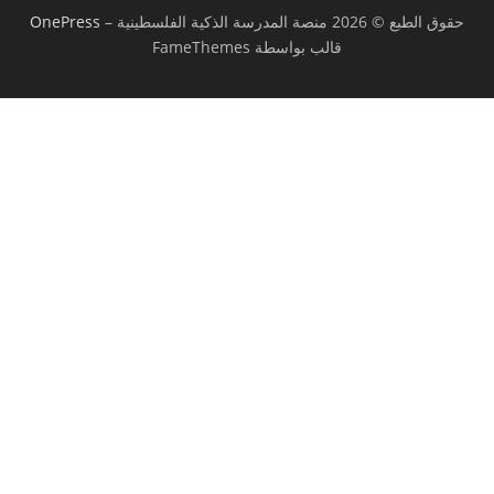
حقوق الطبع © 2026 منصة المدرسة الذكية الفلسطينية
–
OnePress
قالب بواسطة FameThemes
تسجيل الدخول
يجب أن تحتوي كلمة المرور على 8 أحرف على
الأقل من الأرقام والحروف، وتحتوي على حرف كبير واحد على الأقل
أريد التسجيل كمدرب