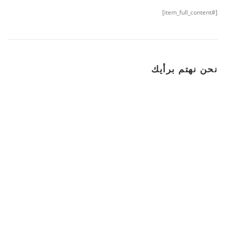
[#item_full_content]
نحن نهتم برأيك