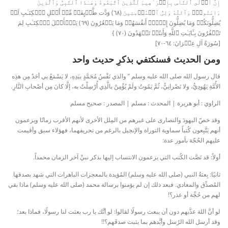
إِنَّ أَوۡلَى ٱلنَّاسِ بِإِبۡرَ ٰ⁠هِیمَ لَلَّذِینَ ٱتَّبَعُوهُ وَهَـٰذَا ٱلنَّبِیُّ وَٱلَّذِینَ
ءَامَنُوا۟ۗ وَٱللَّهُ وَلِیُّ ٱلۡمُؤۡمِنِینَ (٦٨) وَدَّت طَّاۤىِٕفَةࣱ مِّنۡ أَهۡلِ ٱلۡكِتَـٰبِ لَوۡ
یُضِلُّونَكُمۡ وَمَا یُضِلُّونَ إِلَّاۤ أَنفُسَهُمۡ وَمَا یَشۡعُرُونَ (٦٩) یَـٰۤأَهۡلَ ٱلۡكِتَـٰبِ لِمَ
تَكۡفُرُونَ بِـَٔایَـٰتِ ٱللَّهِ وَأَنتُمۡ تَشۡهَدُونَ (٧٠) }
[سُورَةُ آلِ عِمۡرَانَ: ٦٤-٧٠]
ومن الحديث فسنكتفي بذكرِ حديث واحد
قال رسول الله صلى الله عليه وسلم ” والذي نَفْسُ مُحَمَّدٍ بيَدِهِ، لا يَسْمَعُ بي أحَدٌ مِن هذِه
الأُمَّةِ يَهُودِيٌّ، ولا نَصْرانِيٌّ، ثُمَّ يَمُوتُ ولَمْ يُؤْمِنْ بالَّذِي أُرْسِلْتُ به، إلَّا كانَ مِن أصْحابِ النَّارِ.
الراوي : أبو هريرة | المحدث : مسلم | المصدر : صحيح مسلم
وقد خصّ اليهودَ والنصارى على غيرهم من المِلل الأخرى لأنهم الأقرب زمانًا ويزعمون
أنهم يَتَّبِعون كُتباً سماوية التوراة والإنجيل بالرغم من تحريفهما، فهؤلاء سبق وأقيمت
عليهم الحُجّة بأمور عدة:
أولاً: قد نَصَّت الكُتب التي يزعمون الانتساب إليها بذكر نبيِّ آخر الزمان محمداً.
ثانيًا: بِعثةُ النبي (صلى الله عليه وسلم) المُؤيدة بالمعجزات الباهرات التي شهد بصدقها
المُصدِّق والمعادي. فبعد ذلك إن لم يؤمنوا برسالة محمد (صلى الله عليه وسلم) ماذا بقي
لهم من حُجِّة أو عذر؟!
لو أنَّ اللهَ عذَّبهم دون أن يبعث رسولًا لقالوا: لو أنَّك يا رب بعثت لنا رسولًا، فماذا بعد؛
وقد أرسل الله الرُسل وأيَّ
دهم بما يثبت صدقَهم؟!!