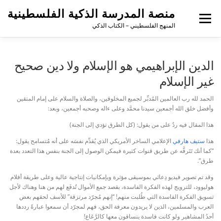
منصة المدرسة الذكية الفلسطينية
القائمة
المنهج الفلسطيني – الكتاب الذكي
الدين الإبراهيمي هو الإسلام ولا دين صحيح
غير الإسلام
الحمد لله رب العالمين المُدبِّر لجميع المخلوقين، والصلاة والسلام على إمام المتقين
وأفضل خلق الله أجمعين سيدنا محمَّد وعلى ءاله وصحبه أجمعين،
وبعد:
هذا المقال فيه ردٌ على من يقول: (كل الطرق تؤدي إلى الجنة)
هذا
ستيف هارفي
الإعلامي الساخر الأمريكي الذي يُقدِّم نفسَه على أنه مُتسامح يقول:
“كما أنك تَتَرفَّه عن طريق قنوات كثيرة فيمكن الوصول إلى الجنة بنفس هذا التعدد بعدة
طرق”.
وقد تم تصوير فيديو دِعائي بموسيقى مؤثرة وبإمكانيات إنتاجية عالية وعلى طريقة أفلام
هوليوود، للترويج لهذه الفكرة الفاسدة، بقصد جمع الأموال تُدفَع لهم من هنا وهناك لأجل
تسويق الفكرة الفاسدة التي طُلبت منهم! “إنهم مُجرّد مرتزقة” للأسف لحقهم بعض
العرب والمسلمين، الذين لا يريدون معرفة الحق، فهم لمجرّد أن سمعوا عبارةً رددها
أحدُ المشاهير ولو كانت فاسدة ينساقون معها كالرَّعَاع!