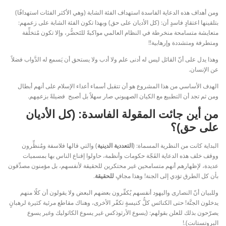
ومن أهداف هذه الدعاية الفاسدة استهداف الفئة الشابة (وهي الأكثر الفئات استهدافًا)
بتلقينها اعتقادٍ فاسدٍ أن: (كل الأديان على حق) وبهذا تكون الفئة الشابة على زعمهم:
متعايشة متسامحة منخرطة في النظام العالمي مواكبةً للتَحضُّر، وإلا تكون مُتخلِّفة
ومتطرفة ومتشددة وإرهابية!!
وهذا يدل على أنّ القائل ليس له أدنى علم ولا أدب ولا يستحق أن يَسمع له الدَّواب فضلاً
عن الإنسان.
الهدف الأساسي من هذا المشروع هو أن تتقبل أسماء أعداء الإسلام على أنهم أبطال
ومن ثم تجد أن التطبيع مع الكيان الصهيوني صار سهلاً بل أصبح فضيلةً بزعمِهم.
من أين جائت المقولة الفاسدة: (كل الأديان
على حق)؟
البداية كانت من النظرية المسماة: (
التعددية الدينية
) والتي قالها فلاسفة ومُنظِّرون
ووقف خلف هذه الدعاية الفَجّة حكومات وأنظمة، حاولوا إقناع الناس بها بمسميات
عديدة، لإظهارهم أنهم متسامحين غير محتكرين للحقيقة لأنفسهم، بل مؤمنون مصدِّقون
بأن كل الطرق تؤدي إلى الجنة! وهذا مجافٍ
للحقيقة
.
وللبيان أنّ النصارى واليهود أنفسهم يُكفِّرون بعضهم البعض ولا يقولون أن كلًا منهم
يدخلون الجنَّة! حتى الكنائس كلُّ كنيسةٍ تكفّر الأخرى، وهناك مقاطع مرئية كثيرة لرهبانٍ
يصرّحون بذلك للعلن بقولهم: (يسوع الأرثوذكس غير يسوع الكاثوليك وغير يسوع
البروتستانت).!