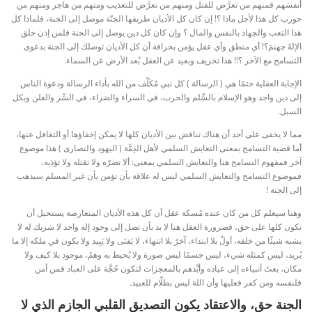
أنفسَهم فمنهم من تعرَّض للقتل ومنهم من تعرَّض للتعذيب ومنهم من هاجر ومنهم من
حورب كل هذا لأجل ماذا ؟! إن كان كل الأديان طريقها الجنّة موصل إلى الجنة، فلماذا كل
هذا التعب والجهاد بالنفس والمال ؟
وإن كان كل دين يوصل إلى الجنة فلمن إذن خلق
الإلهُ جهنمَ؟!
أي منطق وأي عقل يؤمن بخرافة أن كل الأديان توصلك إلى الجنة بدعوى
التسامح مع الآخر ؟!! هذا تخريف وبعيد عن العقل بُعد الأرض عن السماء.
الإجابة العقلية حتمًا هي ( الرسالة ) كل نبي مُكَلّف من الله بأداء الرسالة ودعوة الناس
إلى دين واحد وهو الإسلام بالسِّلم والحرب، في السراء والضراء، في السِّر والعلن وبكل
السبل.
مما لا يخفى على أحد أن هناك تناقض بين الأديان كلها لا يمكن إخفاؤها أو التغافل عنها،
أما قضية التسامح بمعنى التعايش السلمي لأهل الذِمَّة ( اليهود والنصارى ) هذا موضوع
آخر فمفهوم التسامح هنا والتعايش السلمي بمعنى: ألا تضرّه ولا تقتله ولا تؤذيه،
فموضوع التسامح والتعايش السلمي ليس له علاقة بأن تؤمن بأن غير المسلم سيذهب
إلى الجنة !
وهنا سيعلم كل من كان عنده مُسكة عقل أن كل هذه الأديان المتعارضة يستحيل أن
تكون كلها على حق، فضرورة العقل هنا لا بد بأن تصل إلى وجود إله واحد لا شريك له لا
يشبه شيئًا من خلقه، أولٌ بلا ابتداء، آخرٌ بلا انتهاء، لا يَفنَى ولا يَبِيد ولا يكون في ملكه إلا ما
يُريد، ليس كمثله شيء، ليس جسمًا ليس صورة ولا يُحيط به وهمٌ، موجود بلا كيف ولا
مكان، بعثَ أنبياءه إلى عباده وأيَّدهم بالمعجزات لتكون حُجَّة على العباد فمن آمن
فلنفسه ومن كفر فعليها وأن اللهَ ليس بظلّام للعبيد.
الجنة حق، والاعتقاد يكون التصديق القلبي الجازم الذي لا