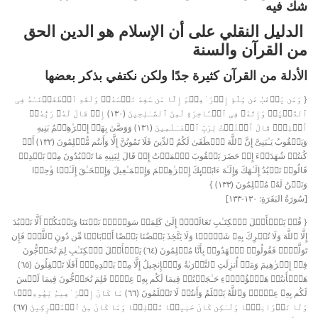
شك فيه
الدليل النقلي على أن الإسلام هو الدين الحق
من القرآن والسنة
الأدلة من القرآن كثيرة جدًا ولكن نكتفي بذكر بعضها
{ وَمَن یَرۡغَبُ عَن مِّلَّةِ إِبۡرَ ٰ⁠هِـۧمَ إِلَّا مَن سَفِهَ نَفۡسَهُۥۚ وَلَقَدِ ٱصۡطَفَیۡنَـٰهُ فِی
ٱلدُّنۡیَاۖ وَإِنَّهُۥ فِی ٱلۡـَٔاخِرَةِ لَمِنَ ٱلصَّـٰلِحِینَ (١٣٠) إِذۡ قَالَ لَهُۥ رَبُّهُۥۤ
أَسۡلِمۡۖ قَالَ أَسۡلَمۡتُ لِرَبِّ ٱلۡعَـٰلَمِینَ (١٣١) وَوَصَّىٰ بِهَاۤ إِبۡرَ ٰ⁠هِـۧمُ بَنِیهِ
وَیَعۡقُوبُ یَـٰبَنِیَّ إِنَّ ٱللَّهَ ٱصۡطَفَىٰ لَكُمُ ٱلدِّینَ فَلَا تَمُوتُنَّ إِلَّا وَأَنتُم مُّسۡلِمُونَ (١٣٢) أَمۡ
كُنتُمۡ شُهَدَاۤءَ إِذۡ حَضَرَ یَعۡقُوبَ ٱلۡمَوۡتُ إِذۡ قَالَ لِبَنِیهِ مَا تَعۡبُدُونَ مِنۢ بَعۡدِیۖ
قَالُوا۟ نَعۡبُدُ إِلَـٰهَكَ وَإِلَـٰهَ ءَابَاۤىِٕكَ إِبۡرَ ٰ⁠هِـۧمَ وَإِسۡمَـٰعِیلَ وَإِسۡحَـٰقَ إِلَـٰهࣰا وَ ٰ⁠حِدࣰا
وَنَحۡنُ لَهُۥ مُسۡلِمُونَ (١٣٣) }
[سُورَةُ البَقَرَةِ: ١٣٠-١٣٣]
{ قُلۡ یَـٰۤأَهۡلَ ٱلۡكِتَـٰبِ تَعَالَوۡا۟ إِلَىٰ كَلِمَةࣲ سَوَاۤءِۭ بَیۡنَنَا وَبَیۡنَكُمۡ أَلَّا نَعۡبُدَ
إِلَّا ٱللَّهَ وَلَا نُشۡرِكَ بِهِۦ شَیۡـࣰٔا وَلَا یَتَّخِذَ بَعۡضُنَا بَعۡضًا أَرۡبَابࣰا مِّن دُونِ ٱللَّهِۚ فَإِن
تَوَلَّوۡا۟ فَقُولُوا۟ ٱشۡهَدُوا۟ بِأَنَّا مُسۡلِمُونَ (٦٤) یَـٰۤأَهۡلَ ٱلۡكِتَـٰبِ لِمَ تُحَاۤجُّونَ
فِیۤ إِبۡرَ ٰ⁠هِیمَ وَمَاۤ أُنزِلَتِ ٱلتَّوۡرَىٰةُ وَٱلۡإِنجِیلُ إِلَّا مِنۢ بَعۡدِهِۦۤۚ أَفَلَا تَعۡقِلُونَ (٦٥)
هَـٰۤأَنتُمۡ هَـٰۤؤُلَاۤءِ حَـٰجَجۡتُمۡ فِیمَا لَكُم بِهِۦ عِلۡمࣱ فَلِمَ تُحَاۤجُّونَ فِیمَا لَیۡسَ
لَكُم بِهِۦ عِلۡمࣱۚ وَٱللَّهُ یَعۡلَمُ وَأَنتُمۡ لَا تَعۡلَمُونَ (٦٦) مَا كَانَ إِبۡرَ ٰ⁠هِیمُ یَهُودِیࣰّا
وَلَا نَصۡرَانِیࣰّا وَلَـٰكِن كَانَ حَنِیفࣰا مُّسۡلِمࣰا وَمَا كَانَ مِنَ ٱلۡمُشۡرِكِینَ (٦٧)