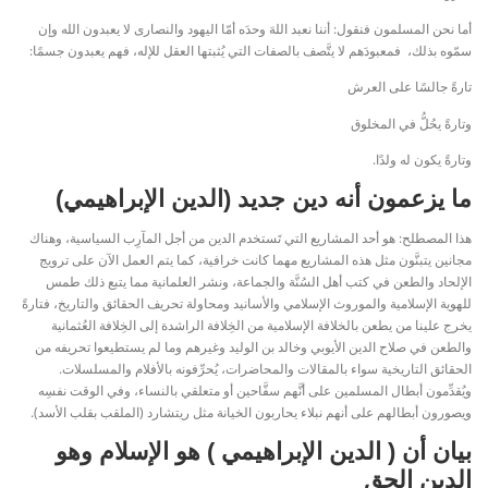
أما نحن المسلمون فنقول: أننا نعبد اللهَ وحدَه أمّا اليهود والنصارى لا يعبدون الله وإن
سمّوه بذلك، فمعبودَهم لا يتَّصف بالصفات التي يُثبتها العقل للإله، فهم يعبدون جسمًا:
تارةً جالسًا على العرش
وتارةً يحُلُّ في المخلوق
وتارةً يكون له ولدًا.
ما يزعمون أنه دين جديد (الدين الإبراهيمي)
هذا المصطلح: هو أحد المشاريع التي تَستخدم الدين من أجل المآرِب السياسية، وهناك
مجانين يتبنَّون مثل هذه المشاريع مهما كانت خرافية، كما يتم العمل الآن على ترويج
الإلحاد والطعن في كتب أهل السُنَّة والجماعة، ونشر العلمانية مما يتبع ذلك طمس
للهوية الإسلامية والموروث الإسلامي والأسانيد ومحاولة تحريف الحقائق والتاريخ، فتارةً
يخرج علينا من يطعن بالخلافة الإسلامية من الخِلافة الراشدة إلى الخِلافة العُثمانية
والطعن في صلاح الدين الأيوبي وخالد بن الوليد وغيرهم وما لم يستطيعوا تحريفه من
الحقائق التاريخية سواء بالمقالات والمحاضرات، يُحرِّفونه بالأفلام والمسلسلات.
ويُقدِّمون أبطال المسلمين على أنَّهم سفَّاحين أو متعلقي بالنساء، وفي الوقت نفسِه
ويصورون أبطالهم على أنهم نبلاء يحاربون الخيانة مثل ريتشارد (الملقب بقلب الأسد).
بيان أن ( الدين الإبراهيمي ) هو الإسلام وهو
الدين الحق