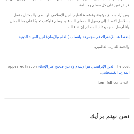
فرض عين على كل مسلم ومسلمة.
ومن أراد مصادرَ موثوقة ومُعتمدة لتعليم الدين الإسلامي الوسطي والمعتدل متصل
بسلاسل الإسناد إلى رسول الله صلى الله عليه وسلم فليكتب تعليقًا على هذا المقال
وأنا أرسل له جميع تلك المصادر إن شاء الله
إضغط هنا للإشتراك في مجموعة واتساب ( العلم والإيمان) لنيل الفوائد الدينية
والحمد لله رب العالمين.
The post
الدين الإبراهيمي هو الإسلام ولا دين صحيح غير الإسلام
appeared first on
المدرب الفلسطيني
.
[#item_full_content]
نحن نهتم برأيك