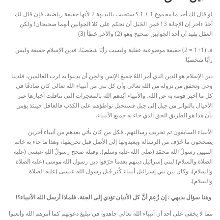
لو قال لك أحد ما مجموع 1 + 1 ؟ ستجيب بالبديهة 2 لأنها حقيقة رياضية، فإن قال لك
أحدٌ ءاخر إن الإجابة 3 ! فمن الخَبَل أن تحكم على كلا الجوابين أنهما صحيحان! ولكن
العقل يفيد أن أحد الجوابين صحيح وهو (2) والآخر خطأ (3)
فـ (1+1 = 2) حقيقة موضوعية عقلية وليست رأيًا شخصيًا، فدين الإسلام حقيقة وليس
رأيًا شخصيًا.
دين الإسلام هو الدين الذي أمر اللهُ جميعَ الإنس والجِن أن يدينوا به لرب العالمين، فلدينا
وحي وتحقق من نزوله من الله تعالى وأن كل نبي من أنبياء الله تعالى كان صادقًا في
كل ما أخبر قومه به عن الله، والأنبياء أيّدهم الله بالمعجزات التي تناقلت أخبارها عبر
الأجيال بالتواتر من جيل إلى جيل فستحيل تواطؤهم على الكذب فالعاقل حينئذ يؤمن
بأن هذا هو الطريق الحق الذي جاء به جميع الأنبياء.
الأنبياء السابقون تم تحريف رسالتهم، فكل من كان يأتي بعدهم من أنبياء آخرين
يصححون ما حُرّف من الرسالة ويعيدونها إلى الأصل قبل تحريفها، وهذا ما جاء به خاتم
النبيين رسولُ الله محمّد (صلى الله عليه وسلم)، وقبله صحح رسولُ اللهِ عيسى (عليه
الصلاة والسلام) لبني إسرائيل دينهم بعدما حرّفوا دين رسول الله موسى (عليه الصلاة
والسلام)، وكان بين بني إسرائيل أنبياء كُثر قبل رسول الله عيسى (عليه الصلاة
والسلام).
وهنا سؤال بديهي : إن زُعِمَ أنَّ كل الأديان تؤدي إلى الجنة، فلماذا أرسل الله الأنبياء؟!
مما لا يخفى على أحد أن أنبياء الله تعالى جاهدوا في تبليغ دعوتهم كما أمرهم الله وأتعبوا