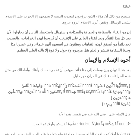
ختامًا
فيتضح من ذلك أنّ هؤلاء الذين يروّجون لتعددية الدينية لا يجمعهم إلا الحرب على الإسلام
بشتى الوسائل ونقض عُرى الإسلام عروة عروة.
إن من الغباء والصفاقة والحماقة والسذاجة واستهبال واستحمار الناس أن يحاولوا الآن
بعد كل هذا التَقدُّم وبعد انفتاح العالم على الإنترنت أن يُروجوا لهذه الخرافات، والعجيب
تجد دائماً من يُصفق لهذه التفاهات ويظنون في أنفسهم أنَّهم علماء، وفي عصرنا هذا
وجدنا السفاهة تتنشر والعلم يقل مريدوه ولا حول ولا قوة إلا بالله العلي العظيم
أخوة الإسلام والإيمان
بعد هذا التبيان وإن وصلت إلى هنا فأنت مهتم بأن تحمي نفسك وأهلك وأطفالك من مثل
هذه الخرافات فلك في القرآن خير دليل
{ یَـٰۤأَیُّهَا ٱلَّذِینَ ءَامَنُوا۟ قُوۤا۟ أَنفُسَكُمۡ وَأَهۡلِیكُمۡ نَارࣰا وَقُودُهَا ٱلنَّاسُ
وَٱلۡحِجَارَةُ عَلَیۡهَا مَلَـٰۤىِٕكَةٌ غِلَاظࣱ شِدَادࣱ لَّا یَعۡصُونَ ٱللَّهَ مَاۤ أَمَرَهُمۡ وَیَفۡعَلُونَ
مَا یُؤۡمَرُونَ }
[سُورَةُ التَّحۡرِيمِ: ٦]
قال الإمام علي رضي الله عنه في تفسير هذه الآية
“
قُوۤا۟ أَنفُسَكُمۡ وَأَهۡلِیكُمۡ نَارࣰا
” : علّموا أنفسكم وأولادكم الخير.
فلا تتركوا أولادكم يبلغون الحُلم وسن المراهقة ولم يتعلموا علم الدين الضروري الذي هو