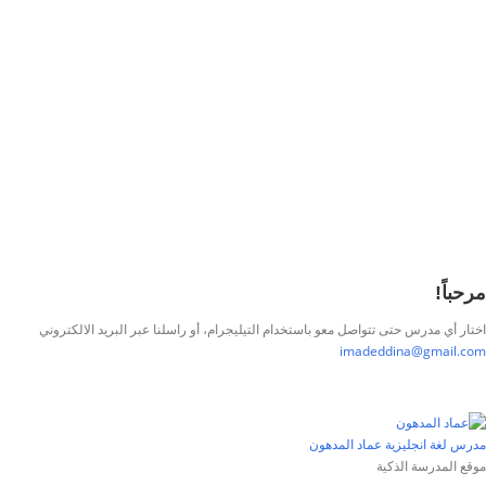
تذكر لي
تسجيل الدخول
التوقيع
استعادة كلمة المرور
إرسال رابط إعادة تعيين كلمة المرور
تم إرسال رابط إعادة تعيين كلمة المرور
إلى بريدك الإلكتروني
قريب
تم إرسال طلبك.
سنرسل لك بريدًا إلكترونيًا بمجرد الموافقة على طلبك.
اذهب إلى الملف
الشخصي
لا حساب؟
التوقيع
تسجيل الدخول
نسيت كلمة المرور؟
مرحباً!
اختار أي مدرس حتى تتواصل معو باستخدام التيليجرام، أو راسلنا عبر البريد الالكتروني
imadeddina@gmail.com
مدرس لغة انجليزية
عماد المدهون
موقع المدرسة الذكية