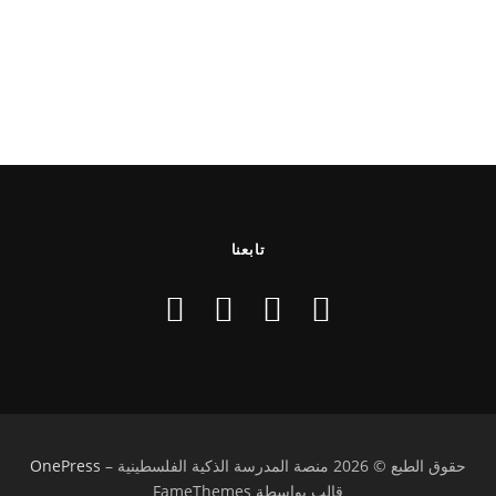
تابعنا
حقوق الطبع © 2026 منصة المدرسة الذكية الفلسطينية
–
OnePress
قالب بواسطة FameThemes