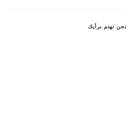
نحن نهتم برأيك