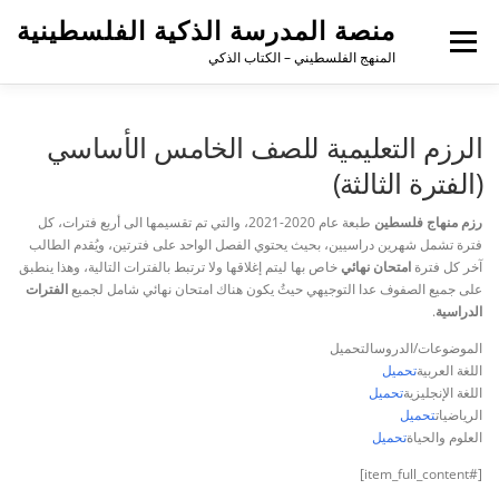
منصة المدرسة الذكية الفلسطينية
القائمة
المنهج الفلسطيني – الكتاب الذكي
الرزم التعليمية للصف الخامس الأساسي
(الفترة الثالثة)
رزم
منهاج فلسطين
طبعة عام 2020-2021، والتي تم تقسيمها الى أربع فترات، كل
فترة تشمل شهرين دراسيين، بحيث يحتوي الفصل الواحد على فترتين، ويُقدم الطالب
آخر كل فترة
امتحان نهائي
خاص بها ليتم إغلاقها ولا ترتبط بالفترات التالية، وهذا ينطبق
على جميع الصفوف عدا التوجيهي حيثُ يكون هناك امتحان نهائي شامل لجميع
الفترات
الدراسية
.
الموضوعات/الدروسالتحميل
اللغة العربية
تحميل
اللغة الإنجليزية
تحميل
الرياضيات
تحميل
العلوم والحياة
تحميل
[#item_full_content]