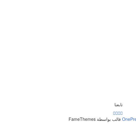
تابعنا
OnePr
قالب بواسطة FameThemes