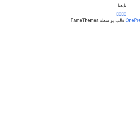
تابعنا
OnePr
قالب بواسطة FameThemes