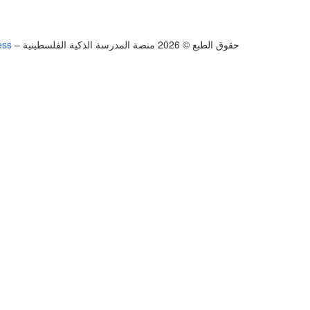
حقوق الطبع © 2026 منصة المدرسة الذكية الفلسطينية
–
ess
تسجيل الدخول
يجب أن تحتوي كلمة المرور على 8 أحرف على الأقل من الأرقام والحروف، وتحتوي على حرف كبير واحد على الأقل
أريد التسجيل كمدرب
تذكر لي
تسجيل الدخول
التوقيع
استعادة كلمة المرور