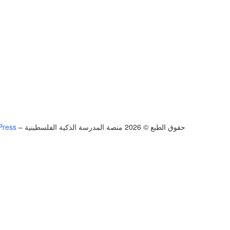
حقوق الطبع © 2026 منصة المدرسة الذكية الفلسطينية
–
Press
تسجيل الدخول
يجب أن تحتوي كلمة المرور على 8 أحرف على الأقل من الأرقام والحروف، وتحتوي على حرف كبير واحد على الأقل