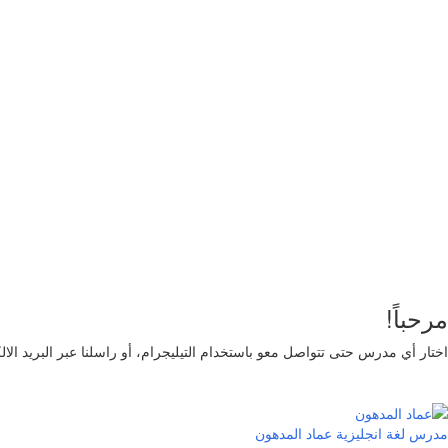
أريد التسجيل كمدرب
تذكر لي
تسجيل الدخول
التوقيع
استعادة كلمة المرور
إرسال رابط إعادة تعيين كلمة المرور
تم إرسال رابط إعادة تعيين كلمة المرور
إلى بريدك الإلكتروني
قريب
تم إرسال طلبك.
سنرسل لك بريدًا إلكترونيًا بمجرد الموافقة على طلبك.
اذهب 
لا حساب؟
التوقيع
تسجيل الدخول
نسيت كلمة المرور؟
مرحباً!
اختار أي مدرس حتى تتواصل معو باستخدام التيليجرام، أو راسلنا عبر البريد الا
مدرس لغة انجليزية
عماد المدهون