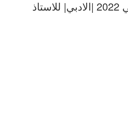
المراجعة النهائية وتوقعات امتحان اللغة الانجليزية توجيهي 2022 |الادبي| للاستاذ