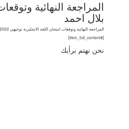
بلال احمد
المراجعة النهائية وتوقعات امتحان اللغة الانجليزية توجيهي 2022 |الادبي| للاستاذ بلال احمد
[#item_full_content]
نحن نهتم برأيك