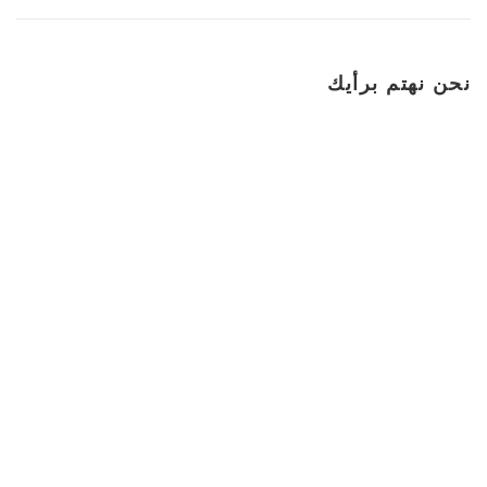
نحن نهتم برأيك