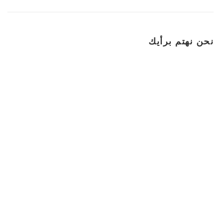
نحن نهتم برأيك