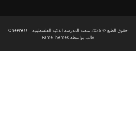
حقوق الطبع © 2026 منصة المدرسة الذكية الفلسطينية
–
OnePress
قالب بواسطة FameThemes
تسجيل الدخول
يجب أن تحتوي كلمة المرور على 8 أحرف على
الأقل من الأرقام والحروف، وتحتوي على حرف كبير واحد على الأقل