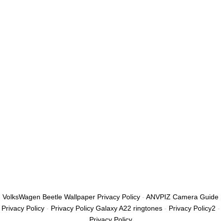
أريد التسجيل كمدرب
تذكر لي
تسجيل الدخول
التوقيع
استعادة كلمة المرور
إرسال رابط إعادة تعيين كلمة المرور
تم إرسال رابط إعادة تعيين كلمة المرور
إلى بريدك الإلكتروني
قريب
تم إرسال طلبك.
سنرسل لك بريدًا إلكترونيًا بمجرد الموافقة على طلبك.
اذهب إلى الملف
الشخصي
لا حساب؟
التوقيع
تسجيل الدخول
نسيت كلمة المرور؟
VolksWagen Beetle Wallpaper Privacy Policy
-
ANVPIZ Camera Guide
Privacy Policy
-
Privacy Policy Galaxy A22 ringtones
-
Privacy Policy2
-
Privacy Policy