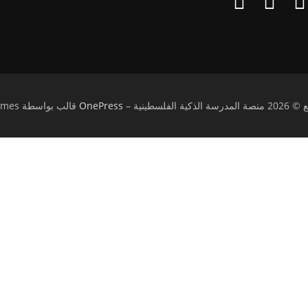
كية الفلسطينية
–
OnePress
قالب بواسطة FameThemes