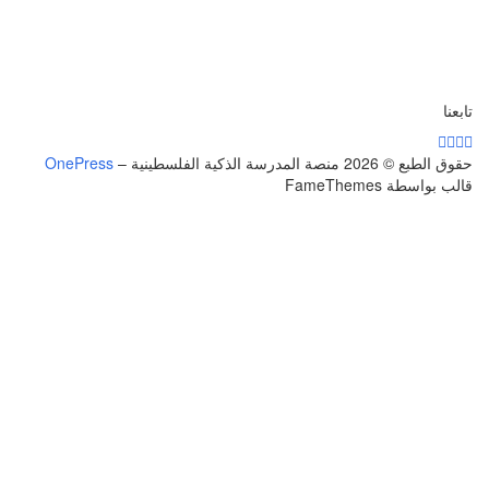
تابعنا
حقوق الطبع © 2026 منصة المدرسة الذكية الفلسطينية
–
OnePress
قالب بواسطة FameThemes
تسجيل الدخول
يجب أن تحتوي كلمة المرور على 8 أحرف على
الأقل من الأرقام والحروف، وتحتوي على حرف كبير واحد على الأقل
أريد التسجيل كمدرب