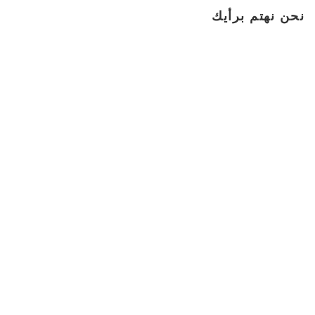
نحن نهتم برأيك