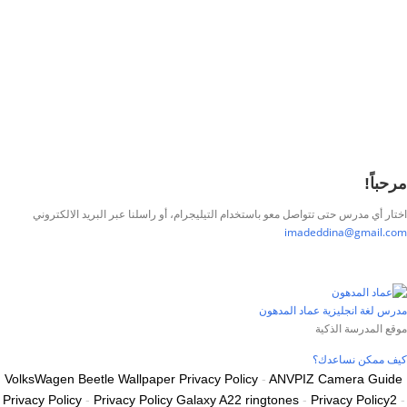
استعادة كلمة المرور
إرسال رابط إعادة تعيين كلمة المرور
تم إرسال رابط إعادة تعيين كلمة المرور
إلى بريدك الإلكتروني
قريب
تم إرسال طلبك.
سنرسل لك بريدًا إلكترونيًا بمجرد الموافقة على طلبك.
اذهب إلى الملف
الشخصي
لا حساب؟
التوقيع
تسجيل الدخول
نسيت كلمة المرور؟
مرحباً!
اختار أي مدرس حتى تتواصل معو باستخدام التيليجرام، أو راسلنا عبر البريد الالكتروني
imadeddina@gmail.com
مدرس لغة انجليزية
عماد المدهون
موقع المدرسة الذكية
كيف ممكن نساعدك؟
VolksWagen Beetle Wallpaper Privacy Policy
-
ANVPIZ Camera Guide
Privacy Policy
-
Privacy Policy Galaxy A22 ringtones
-
Privacy Policy2
-