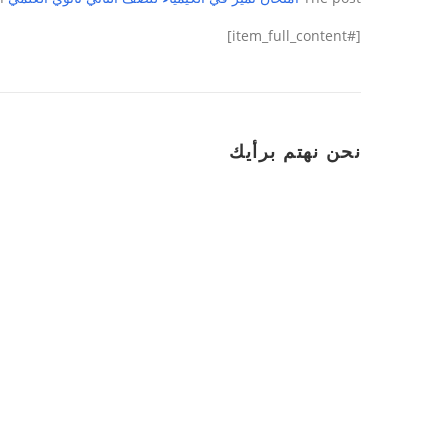
[#item_full_content]
نحن نهتم برأيك