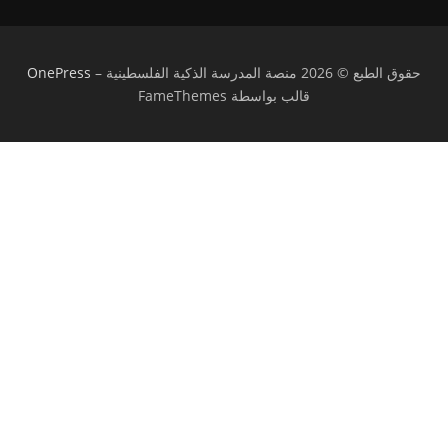
حقوق الطبع © 2026 منصة المدرسة الذكية الفلسطينية
–
OnePress
قالب بواسطة FameThemes
تسجيل الدخول
يجب أن تحتوي كلمة المرور على 8 أحرف على
الأقل من الأرقام والحروف، وتحتوي على حرف كبير واحد على الأقل