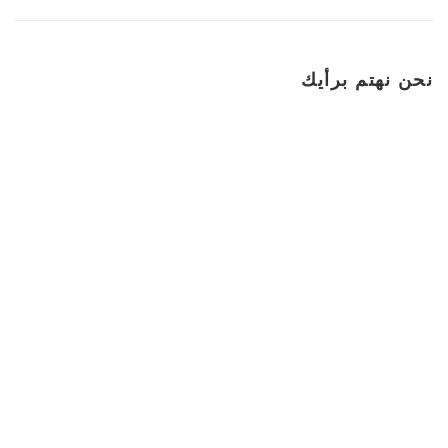
نحن نهتم برأيك