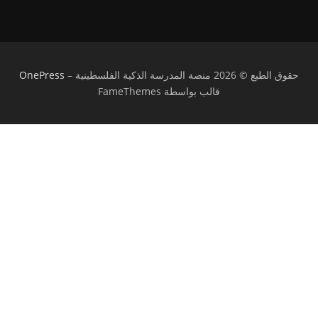
حقوق الطبع © 2026 منصة المدرسة الذكية الفلسطينية
–
OnePress
قالب بواسطة FameThemes
تسجيل الدخول
يجب أن تحتوي كلمة المرور على 8 أحرف على
الأقل من الأرقام والحروف، وتحتوي على حرف كبير واحد على الأقل