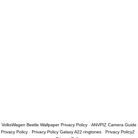
أريد التسجيل كمدرب
تذكر لي
تسجيل الدخول
التوقيع
استعادة كلمة المرور
إرسال رابط إعادة تعيين كلمة المرور
تم إرسال رابط إعادة تعيين كلمة المرور
إلى بريدك الإلكتروني
قريب
تم إرسال طلبك.
سنرسل لك بريدًا إلكترونيًا بمجرد الموافقة على طلبك.
اذهب إلى الملف
الشخصي
لا حساب؟
التوقيع
تسجيل الدخول
نسيت كلمة المرور؟
VolksWagen Beetle Wallpaper Privacy Policy
-
ANVPIZ Camera Guide
Privacy Policy
-
Privacy Policy Galaxy A22 ringtones
-
Privacy Policy2
-