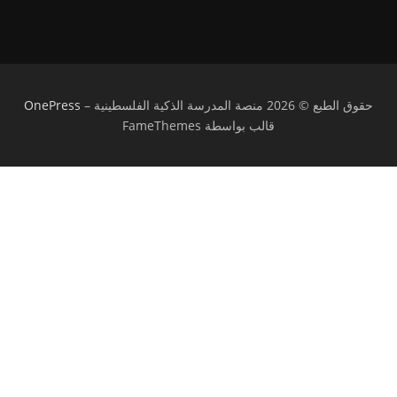
حقوق الطبع © 2026 منصة المدرسة الذكية الفلسطينية
–
OnePress
قالب بواسطة FameThemes
تسجيل الدخول
يجب أن تحتوي كلمة المرور على 8 أحرف على
الأقل من الأرقام والحروف، وتحتوي على حرف كبير واحد على الأقل