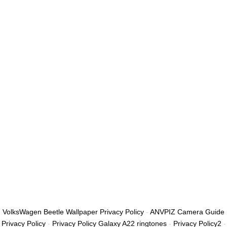
أريد التسجيل كمدرب
تذكر لي
تسجيل الدخول
التوقيع
استعادة كلمة المرور
إرسال رابط إعادة تعيين كلمة المرور
تم إرسال رابط إعادة تعيين كلمة المرور
إلى بريدك الإلكتروني
قريب
تم إرسال طلبك.
سنرسل لك بريدًا إلكترونيًا بمجرد الموافقة على طلبك.
اذهب إلى الملف
الشخصي
لا حساب؟
التوقيع
تسجيل الدخول
نسيت كلمة المرور؟
VolksWagen Beetle Wallpaper Privacy Policy
-
ANVPIZ Camera Guide
Privacy Policy
-
Privacy Policy Galaxy A22 ringtones
-
Privacy Policy2
-