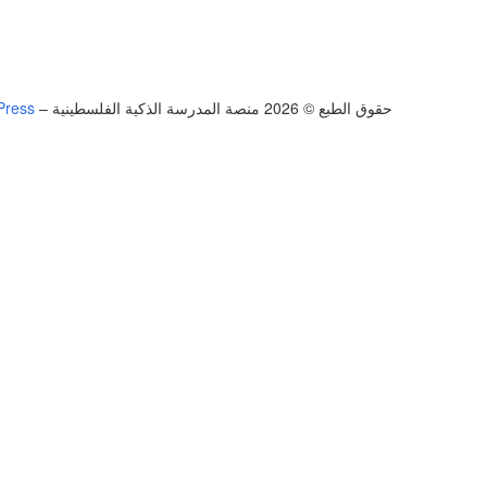
حقوق الطبع © 2026 منصة المدرسة الذكية الفلسطينية
–
Press
تسجيل الدخول
يجب أن تحتوي كلمة المرور على 8 أحرف على الأقل من الأرقام والحروف، وتحتوي على حرف كبير واحد على الأقل
أريد التسجيل كمدرب
تذكر لي
تسجيل الدخول
التوقيع