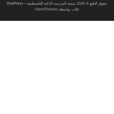
حقوق الطبع © 2026 منصة المدرسة الذكية الفلسطينية
–
OnePress
قالب بواسطة FameThemes
تسجيل الدخول
يجب أن تحتوي كلمة المرور على 8 أحرف على
الأقل من الأرقام والحروف، وتحتوي على حرف كبير واحد على الأقل
أريد التسجيل كمدرب