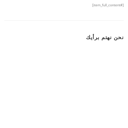
[#item_full_content]
نحن نهتم برأيك