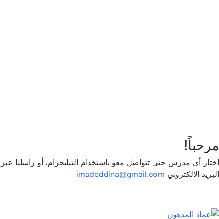
تذكر لي
تسجيل الدخول
التوقيع
استعادة كلمة المرور
إرسال رابط إعادة تعيين كلمة المرور
تم إرسال رابط إعادة تعيين كلمة المرور
إلى بريدك الإلكتروني
قريب
تم إرسال طلبك.
سنرسل لك بريدًا إلكترونيًا بمجرد الموافقة على
طلبك.
اذهب إلى الملف الشخصي
لا حساب؟
التوقيع
تسجيل الدخول
نسيت كلمة المرور؟
مرحباً!
اختار أي مدرس حتى تتواصل معو باستخدام التيليجرام، أو راسلنا عبر
البريد الالكتروني
imadeddina@gmail.com