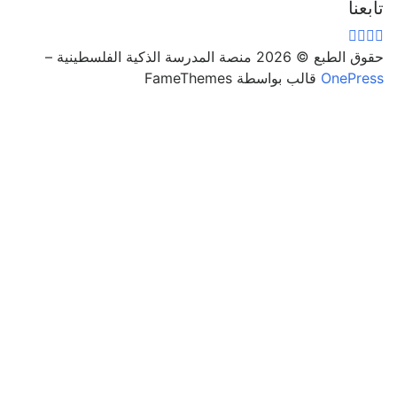
تابعنا
حقوق الطبع © 2026 منصة المدرسة الذكية الفلسطينية
–
OnePress
قالب بواسطة FameThemes
تسجيل الدخول
يجب أن تحتوي كلمة المرور على 8
أحرف على الأقل من الأرقام والحروف، وتحتوي على حرف كبير
واحد على الأقل
أريد التسجيل كمدرب