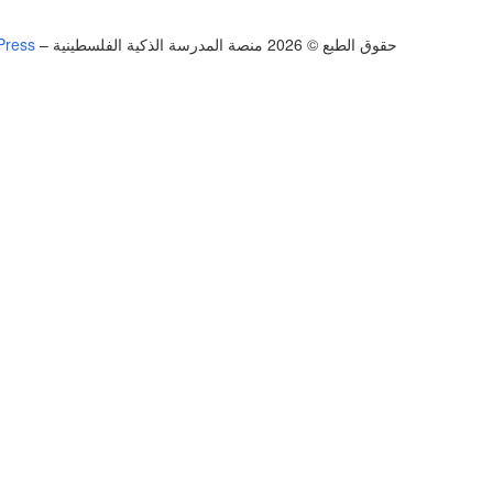
حقوق الطبع © 2026 منصة المدرسة الذكية الفلسطينية
–
Press
تسجيل الدخول
يجب أن تحتوي كلمة المرور على 8 أحرف على الأقل من الأرقام والحروف، وتحتوي على حرف كبير واحد على الأقل
أريد التسجيل كمدرب
تذكر لي
تسجيل الدخول
التوقيع
استعادة كلمة المرور
إرسال رابط إعادة تعيين كلمة المرور