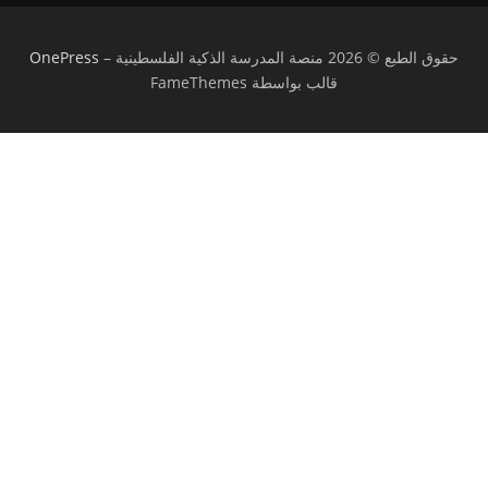
حقوق الطبع © 2026 منصة المدرسة الذكية الفلسطينية
–
OnePress
قالب بواسطة FameThemes
تسجيل الدخول
يجب أن تحتوي كلمة المرور على 8 أحرف على
الأقل من الأرقام والحروف، وتحتوي على حرف كبير واحد على الأقل