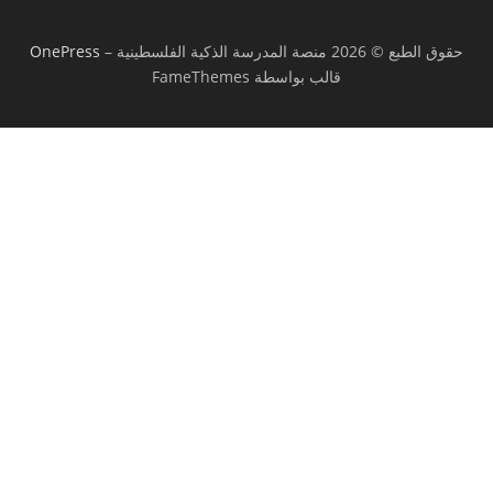
حقوق الطبع © 2026 منصة المدرسة الذكية الفلسطينية
–
OnePress
قالب بواسطة FameThemes
تسجيل الدخول
يجب أن تحتوي كلمة المرور على 8 أحرف على
الأقل من الأرقام والحروف، وتحتوي على حرف كبير واحد على الأقل
أريد التسجيل كمدرب