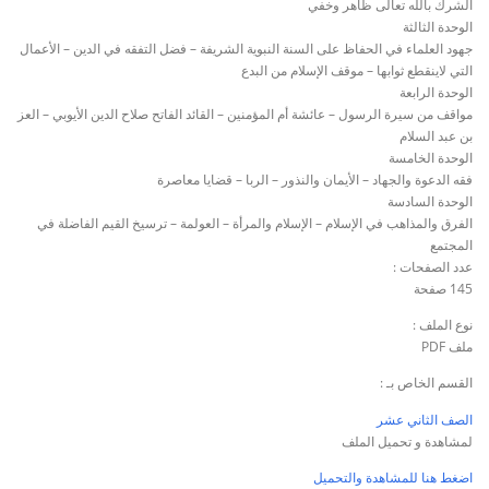
الشرك بالله تعالى ظاهر وخفي
الوحدة الثالثة
جهود العلماء في الحفاظ على السنة النبوية الشريفة – فضل التفقه في الدين – الأعمال
التي لاينقطع ثوابها – موقف الإسلام من البدع
الوحدة الرابعة
مواقف من سيرة الرسول – عائشة أم المؤمنين – القائد الفاتح صلاح الدين الأيوبي – العز
بن عبد السلام
الوحدة الخامسة
فقه الدعوة والجهاد – الأيمان والنذور – الربا – قضايا معاصرة
الوحدة السادسة
الفرق والمذاهب في الإسلام – الإسلام والمرأة – العولمة – ترسيخ القيم الفاضلة في
المجتمع
عدد الصفحات :
145 صفحة
نوع الملف :
ملف PDF
القسم الخاص بـ :
الصف الثاني عشر
لمشاهدة و تحميل الملف
اضغط هنا للمشاهدة والتحميل