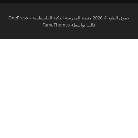
حقوق الطبع © 2026 منصة المدرسة الذكية الفلسطينية
–
OnePress
قالب بواسطة FameThemes
تسجيل الدخول
يجب أن تحتوي كلمة المرور على 8 أحرف على
الأقل من الأرقام والحروف، وتحتوي على حرف كبير واحد على الأقل