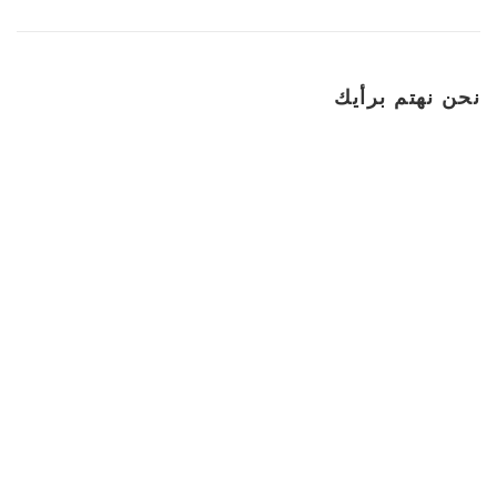
نحن نهتم برأيك