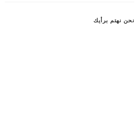
نحن نهتم برأيك