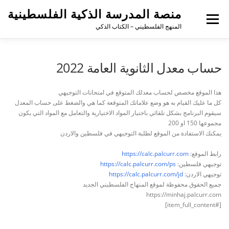
لتجاوز
منصة المدرسة الذكية الفلسطينية
لى
القائمة
لمحتوى
المنهج الفلسطيني – الكتاب الذكي
حساب معدل الثانوية العامة 2022
هذا الموقع مخصص لحساب معدلك المتوقع في امتحانات التوجيهي
كل ما عليك القيام به هو وضع علاماتك المتوقعة كما هي والضغط على حساب المعدل
سيقوم البرنامج بشكل تلقائي باختيار المواد الاختيارية والتعامل مع المواد التي يكون
مجموعها 150 او 200
يمكنك الاستفادة من الموقع لطلبة التوجيهي في فلسطين والاردن
رابط الموقع:
https://calc.palcurr.com
توجيهي فلسطين:
https://calc.palcurr.com/ps
توجيهي الاردن:
https://calc.palcurr.com/jd
جميع الحقوق محفوظة لموقع المنهاج الفلسطيني الجديد
https://minhaj.palcurr.com
[#item_full_content]