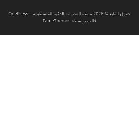
حقوق الطبع © 2026 منصة المدرسة الذكية الفلسطينية
–
OnePress
قالب بواسطة FameThemes
تسجيل الدخول
يجب أن تحتوي كلمة المرور على 8 أحرف على
الأقل من الأرقام والحروف، وتحتوي على حرف كبير واحد على الأقل
أريد التسجيل كمدرب